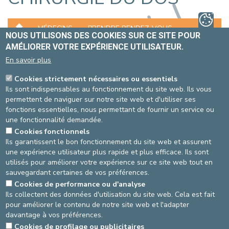
MÉDECINS
PRENDRE RENDEZ-VOUS
NOUS UTILISONS DES COOKIES SUR CE SITE POUR
AMÉLIORER VOTRE EXPÉRIENCE UTILISATEUR.
LOCALISATION
EXAMENS ET TRAITEMENTS
En savoir plus
La microdiscectomie qui traite les douleurs sciatiques
Cookies strictement nécessaires ou essentiels
provoquées par une hernie de la partie cervicale ou lombaire du
Ils sont indispensables au fonctionnement du site web. Ils vous
dos, l’arthodèse (procédures de stabilisation) pratiquée par la
permettent de naviguer sur notre site web et d'utiliser ses
partie ventrale ou dorsale, sont effectuées avec la plus grande
fonctions essentielles, nous permettant de fournir un service ou
attention et une grande expertise; elles permettent de soulager
une fonctionnalité demandée.
les douleurs dorsales persistantes et conservatives qu’il est
Cookies fonctionnels
impossible de traiter.
Ils garantissent le bon fonctionnement du site web et assurent
En cas de douleurs aiguës dues à des fractures provoquées par
une expérience utilisateur plus rapide et plus efficace. Ils sont
des dépressions vertébrales, on pratique la vertébroplastie ou la
utilisés pour améliorer votre expérience sur ce site web tout en
kyphoplastie. La vertèbre fracturée est immobilisée de l’intérieur
sauvegardant certaines de vos préférences.
dans une attelle à l’aide d’un ciment osseux, ce qui permet de
Cookies de performance ou d'analyse
soulager presque immédiatement la douleur
Ils collectent des données d'utilisation du site web. Cela est fait
pour améliorer le contenu de notre site web et l'adapter
Dernière vérification : 07/02/2023
davantage à vos préférences.
Cookies de profilage ou publicitaires