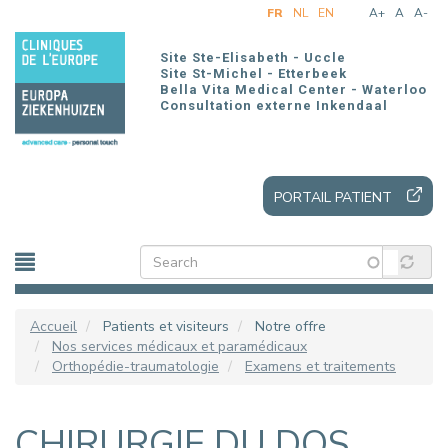
Aller
FR
NL
EN
A+
A
A-
au
contenu
Site Ste-Elisabeth - Uccle
principal
Site St-Michel - Etterbeek
Bella Vita Medical Center - Waterloo
Consultation externe Inkendaal
PORTAIL PATIENT
Accueil
Patients et visiteurs
Notre offre
Nos services médicaux et paramédicaux
Orthopédie-traumatologie
Examens et traitements
CHIRURGIE DU DOS