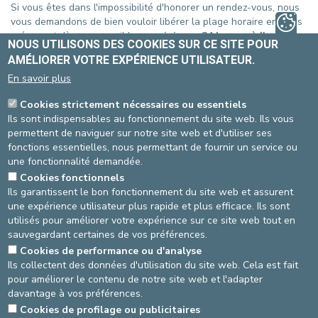
Si vous êtes dans l'impossibilité d'honorer un rendez-vous, nous
vous demandons de bien vouloir libérer la plage horaire en nous
prévenant dès que possible,
au minimum 24 heures à l'avance.
NOUS UTILISONS DES COOKIES SUR CE SITE POUR
En l'absence d'annulation de votre part, un montant de 25
AMÉLIORER VOTRE EXPÉRIENCE UTILISATEUR.
euros vous sera facturé
car la plage horaire ne pourra être
En savoir plus
proposée à un autre patient et sera donc perdue pour tous.
Vous pouvez annuler votre rendez-vous :
Cookies strictement nécessaires ou essentiels
Ils sont indispensables au fonctionnement du site web. Ils vous
SITE STE-ELISABETH
permettent de naviguer sur notre site web et d'utiliser ses
Via le mail reçu lors de votre prise de rendez-vous en ligne
fonctions essentielles, nous permettant de fournir un service ou
Ou en remplissant
notre formulaire
une fonctionnalité demandée.
Ou par téléphone, au 02-614 27 10
Cookies fonctionnels
SITE ST-MICHEL
Ils garantissent le bon fonctionnement du site web et assurent
une expérience utilisateur plus rapide et plus efficace. Ils sont
Via le mail reçu lors de votre prise de rendez-vous en ligne
utilisés pour améliorer votre expérience sur ce site web tout en
Ou en remplissant
notre formulaire
sauvegardant certaines de vos préférences.
Ou par téléphone, au 02-614 37 10
Cookies de performance ou d'analyse
Ils collectent des données d'utilisation du site web. Cela est fait
Source
Département administratif
pour améliorer le contenu de notre site web et l'adapter
Dernière modification
23/08/2024
davantage à vos préférences.
Cookies de profilage ou publicitaires
AGRANDIR / RÉDUIRE