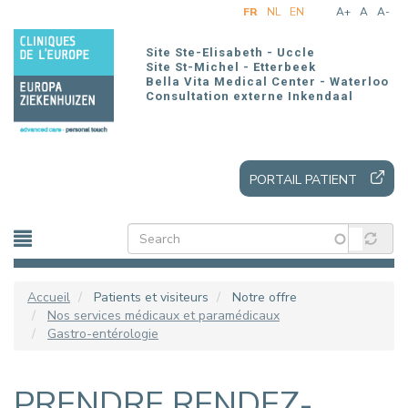
Aller
FR
NL
EN
A+
A
A-
au
contenu
Site Ste-Elisabeth - Uccle
principal
Site St-Michel - Etterbeek
Bella Vita Medical Center - Waterloo
Consultation externe Inkendaal
PORTAIL PATIENT
Accueil
Patients et visiteurs
Notre offre
Nos services médicaux et paramédicaux
Gastro-entérologie
PRENDRE RENDEZ-