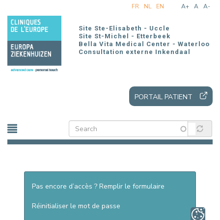
Aller
FR
NL
EN
A+
A
A-
au
contenu
Site Ste-Elisabeth - Uccle
principal
Site St-Michel - Etterbeek
Bella Vita Medical Center - Waterloo
Consultation externe Inkendaal
PORTAIL PATIENT
Pas encore d’accès ? Remplir le formulaire
Réinitialiser le mot de passe