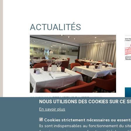
ACCÈS
HEURES
URGENCES
CO
NOUS UTILISONS DES COOKIES SUR CE S
En savoir plus
ACTUALITÉS
Cookies strictement nécessaires ou essent
Ils sont indispensables au fonctionnement du site