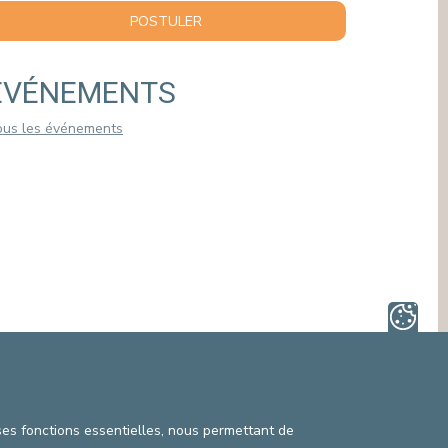
Uccle (Bruxelles), proposent, dès le 14 juin 2026,
un nouveau service de dialyse en soirée. Cette
nouvelle organisation permet aux patients atteint
..
LIRE PLUS
PRENDRE RENDEZ-VOUS EN LIGNE
ESTIMATION DE PRIX
POSTULER
ÉVÉNEMENTS
 ses fonctions essentielles, nous permettant de
ous les événements