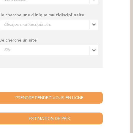
MÉDIATION INTERCULTURELLE
SECTEURS NON LIÉS AUX SOINS
SERVICE DE MÉDIATION (DROITS DU
PATIENT)
Je cherche une clinique multidisciplinaire
SERVICE JURIDIQUE
SERVICE PASTORAL, ACCOMPAGNEMENT
SPIRITUEL
SERVICE SOCIAL
Je cherche un site
DIALYSE DE SOIR À BRUXELLES :
UNE NOUVELLE SOLUTION
FLEXIBLE AUX CLINIQUES DE
L’EUROPE
Les Cliniques de l’Europe, site Ste-Elisabeth à