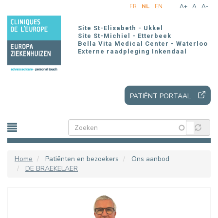
Overslaan
FR
NL
EN
A+
A
A-
en
naar
Site St-Elisabeth - Ukkel
de
Site St-Michiel - Etterbeek
Bella Vita Medical Center - Waterloo
inhoud
Externe raadpleging Inkendaal
gaan
PATIËNT PORTAAL
Home
Patiënten en bezoekers
Ons aanbod
DE BRAEKELAER