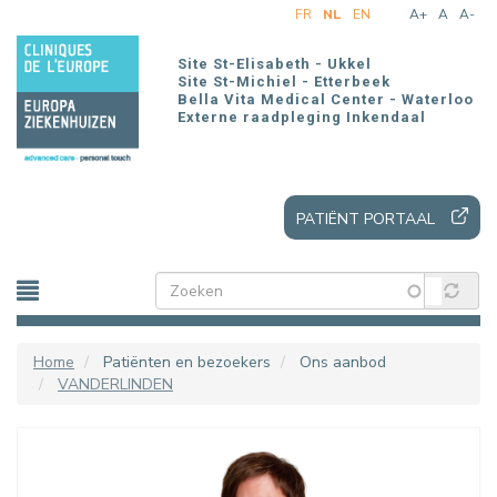
Overslaan
FR
NL
EN
A+
A
A-
en
naar
Site St-Elisabeth - Ukkel
de
Site St-Michiel - Etterbeek
Bella Vita Medical Center - Waterloo
inhoud
Externe raadpleging Inkendaal
gaan
PATIËNT PORTAAL
Home
Patiënten en bezoekers
Ons aanbod
VANDERLINDEN