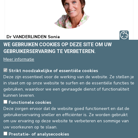
Dr VANDERLINDEN Sonia
Niet geconventioneerd
WE GEBRUIKEN COOKIES OP DEZE SITE OM UW
Gynecologie-obstetrica
,
Borstkliniek
GEBRUIKERSERVARING TE VERBETEREN.
Spécialité(s) :
Meer informatie
Gynaecologie-verloskunde
Borstkliniek
Laparoscopische
Strikt noodzakelijke of essentiële cookies
chirurgie
Deze zijn essentieel voor de werking van de website. Ze stellen je
in staat om op onze website te surfen en de essentiële functies te
Talen
: NL, FR, EN
gebruiken, waardoor we een gevraagde dienst of functionaliteit
kunnen leveren.
Medisch coordinator van de Borstkliniek
Functionele cookies
Deze zorgen ervoor dat de website goed functioneert en dat de
gebruikerservaring sneller en efficiënter is. Ze worden gebruikt
om uw ervaring op deze website te verbeteren en sommige van
Site St-Elisabeth
uw voorkeuren op te slaan.
Prestatie- of analysecookies
Gynecologie-obstetrica
ONLINE AFSPRAAK