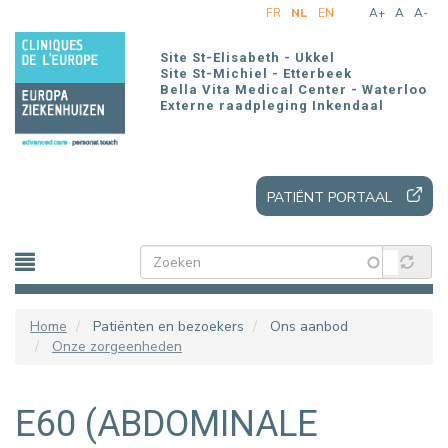
Overslaan
FR
NL
EN
A+
A
A-
en
naar
Site St-Elisabeth - Ukkel
de
Site St-Michiel - Etterbeek
Bella Vita Medical Center - Waterloo
inhoud
Externe raadpleging Inkendaal
gaan
PATIËNT PORTAAL
Home
Patiënten en bezoekers
Ons aanbod
Onze zorgeenheden
E60 (ABDOMINALE