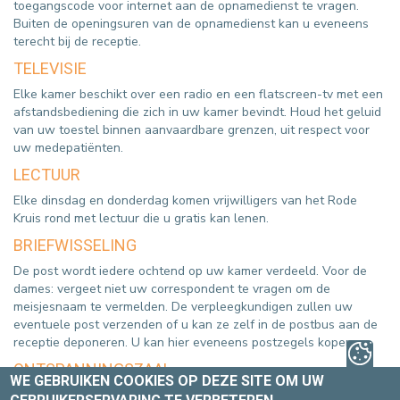
toegangscode voor internet aan de opnamedienst te vragen.
Buiten de openingsuren van de opnamedienst kan u eveneens
terecht bij de receptie.
TELEVISIE
Elke kamer beschikt over een radio en een flatscreen-tv met een
afstandsbediening die zich in uw kamer bevindt. Houd het geluid
van uw toestel binnen aanvaardbare grenzen, uit respect voor
uw medepatiënten.
LECTUUR
Elke dinsdag en donderdag komen vrijwilligers van het Rode
Kruis rond met lectuur die u gratis kan lenen.
BRIEFWISSELING
De post wordt iedere ochtend op uw kamer verdeeld. Voor de
dames: vergeet niet uw correspondent te vragen om de
meisjesnaam te vermelden. De verpleegkundigen zullen uw
eventuele post verzenden of u kan ze zelf in de postbus aan de
receptie deponeren. U kan hier eveneens postzegels kopen.
ONTSPANNINGSZAAL
WE GEBRUIKEN COOKIES OP DEZE SITE OM UW
Op iedere dienst is er een ontspanningsruimte. Fietsen met