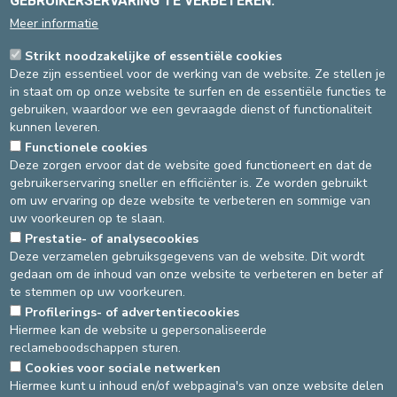
GEBRUIKERSERVARING TE VERBETEREN.
schermen zijn ook beschikbaar. Het is streng verboden te roken
Meer informatie
in deze ruimte.
KAPPER - PEDICURE
Strikt noodzakelijke of essentiële cookies
Deze zijn essentieel voor de werking van de website. Ze stellen je
Als u dit wenst, kunt u via de hoofdverpleegkundige van uw
in staat om op onze website te surfen en de essentiële functies te
afdeling een afspraak maken met een kapper en/of pedicure.
gebruiken, waardoor we een gevraagde dienst of functionaliteit
kunnen leveren.
UW VERTREK
Functionele cookies
Deze zorgen ervoor dat de website goed functioneert en dat de
Uw vertrek wordt geregeld in samenspraak met de
gebruikerservaring sneller en efficiënter is. Ze worden gebruikt
behandelende arts.
om uw ervaring op deze website te verbeteren en sommige van
Hiervoor is geen vast uur voor voorzien en kan eveneens in het
uw voorkeuren op te slaan.
weekend of op feestdagen.
Prestatie- of analysecookies
Bij vertrek krijgt u doorgaans de nodige documenten zoals een
Deze verzamelen gebruiksgegevens van de website. Dit wordt
medisch verslag voor uw huisarts,
gedaan om de inhoud van onze website te verbeteren en beter af
medische voorschriften,consultatie afspraak, …mee.
te stemmen op uw voorkeuren.
Profilerings- of advertentiecookies
Hiermee kan de website u gepersonaliseerde
reclameboodschappen sturen.
Cookies voor sociale netwerken
DEVELOP / REDUCE
Hiermee kunt u inhoud en/of webpagina's van onze website delen