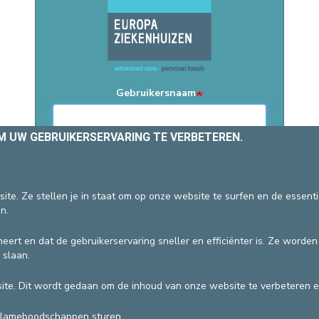
EEN PATIËNT CONTACTEREN
VERTREK
PATIËNTENADMINISTRATIE & FACTUR
HOSPITALISATIE
Gebruikersnaam
OM UW GEBRUIKERSERVARING TE VERBETEREN.
Wachtwoord
ite. Ze stellen je in staat om op onze website te surfen en de essent
Inloggen
Homepagina
n.
eert en dat de gebruikerservaring sneller en efficiënter is. Ze worde
DEVELOP / REDUCE
 slaan.
vzw
Algemene gebruiksvoorwaarden
te. Dit wordt gedaan om de inhoud van onze website te verbeteren e
clameboodschappen sturen.