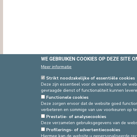
WE GEBRUIKEN COOKIES OP DEZE SITE 
Meer informatie
Strikt noodzakelijke of essentiële cookies
Deze zijn essentieel voor de werking van de webs
gevraagde dienst of functionaliteit kunnen levere
Functionele cookies
Deze zorgen ervoor dat de website goed function
verbeteren en sommige van uw voorkeuren op te
asbl Cliniques de l’Europe – Europa Ziekenhuizen 
Prestatie- of analysecookies
N° d’entreprise : 0432011571
Deze verzamelen gebruiksgegevens van de websi
Profilerings- of advertentiecookies
Hiermee kan de website u gepersonaliseerde re