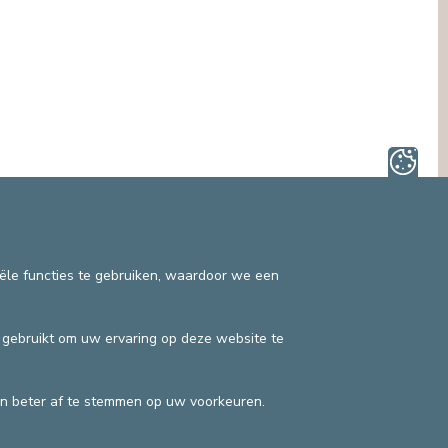
OMBUDSDIENST (PATIËNTENRECHTEN)
ANDERE SECTOREN
JURIDISCHE DIENST
EN
PASTORALE DIENST, SPIRITUELE
BEGELEIDING
SOCIALE DIENST
iële functies te gebruiken, waardoor we een
n gebruikt om uw ervaring op deze website te
Privacybeleid
©2025 Europa Ziekenhuizen
n beter af te stemmen op uw voorkeuren.
Contactgegevens
Facturatievoorwaarden