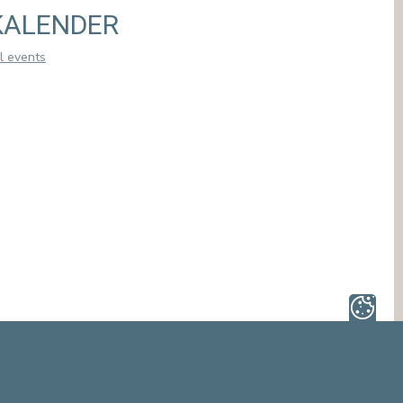
of hoge bloeddruk: sommige symptomen
KALENDER
verdienen de aandacht van een specialist. Bij de
Europa Ziekenhuizen begeleidt onze dienst
l events
Cardiologie u bij de p ...
READ ARTICLE