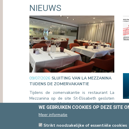
NIEUWS
09/07/2026
SLUITING VAN LA MEZZANINA
TIJDENS DE ZOMERVAKANTIE
Tijdens de zomervakantie is restaurant La
Mezzanina op de site St-Elisabeth gesloten
van maandag 20 juli tot en met dinsdag 18
WE GEBRUIKEN COOKIES OP DEZE SITE 
augustus. Ook de roomservice is gedurende
Meer informatie
deze periode niet beschikbaar.
Lees verder
Strikt noodzakelijke of essentiële cookies