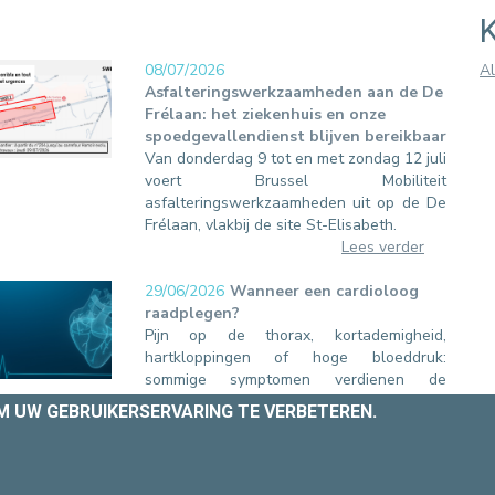
08/07/2026
Al
Asfalteringswerkzaamheden aan de De
Frélaan: het ziekenhuis en onze
spoedgevallendienst blijven bereikbaar
Van donderdag 9 tot en met zondag 12 juli
voert Brussel Mobiliteit
asfalteringswerkzaamheden uit op de De
Frélaan, vlakbij de site St-Elisabeth.
Lees verder
29/06/2026
Wanneer een cardioloog
raadplegen?
Pijn op de thorax, kortademigheid,
hartkloppingen of hoge bloeddruk:
sommige symptomen verdienen de
aandacht van een specialist. Bij de Europa
OM UW GEBRUIKERSERVARING TE VERBETEREN.
Ziekenhuizen begeleidt onze dienst
Cardiologie u bij de preventie, diagnose en
behandeling van hart- en vaatziekten.
Lees verder