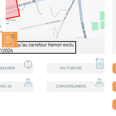
EEN PATIËNT CONTACTEREN
VERTREK
PATIËNTENADMINISTRATIE & FACTUR
HOSPITALISATIE
t
it
E
OEKUREN
FACTURATIE
VID-19
ZORGVERLENERS