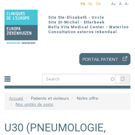
Aller
FR
NL
EN
A+
A
A-
au
contenu
Site Ste-Elisabeth - Uccle
principal
Site St-Michel - Etterbeek
Bella Vita Medical Center - Waterloo
Consultation externe Inkendaal
PORTAIL PATIENT
Accueil
Patients et visiteurs
Notre offre
Nos unités de soins
U30 (PNEUMOLOGIE,