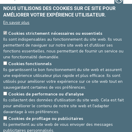
SALLE DE DÉTENTE
NOUS UTILISONS DES COOKIES SUR CE SITE POUR
AMÉLIORER VOTRE EXPÉRIENCE UTILISATEUR.
Au niveau de chaque service il y a un salon de détente pour vous
relaxer ou recevoir des visiteurs. Des vélos avec écrans sont
En savoir plus
également disponibles. Il est interdit de fumer dans la clinique.
Cookies strictement nécessaires ou essentiels
COIFFEUR - PÉDICURE
Ils sont indispensables au fonctionnement du site web. Ils vous
permettent de naviguer sur notre site web et d'utiliser ses
À votre demande, l'infirmier(e) responsable de votre unité peut
fonctions essentielles, nous permettant de fournir un service ou
vous mettre en contact avec un coiffeur et/ou une pédicure.
une fonctionnalité demandée.
VOTRE DÉPART
Cookies fonctionnels
Ils garantissent le bon fonctionnement du site web et assurent
Vous pourrez quitter l’hôpital dès que vous aurez reçu vos
une expérience utilisateur plus rapide et plus efficace. Ils sont
documents avec la lettre pour votre médecin traitant.
utilisés pour améliorer votre expérience sur ce site web tout en
sauvegardant certaines de vos préférences.
Cookies de performance ou d'analyse
07/03/2023
Ils collectent des données d'utilisation du site web. Cela est fait
pour améliorer le contenu de notre site web et l'adapter
davantage à vos préférences.
Cookies de profilage ou publicitaires
AGRANDIR / RÉDUIRE
Ils permettent au site web de vous envoyer des messages
publicitaires personnalisés.
asbl Cliniques de l’Europe – Europa Ziekenhuizen vzw