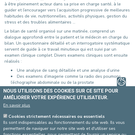
à être pleinement acteur dans sa prise en charge santé, à le
guider et l’encourager vers l’acquisition progressive de meilleures
habitudes de vie, nutritionnelles, activités physiques, gestion du
stress et des troubles alimentaires ...
Le bilan de santé organisé sur une matinée, comprend un
dialogue approfondi entre le patient et le médecin en charge du
bilan. Un questionnaire détaillé et un interrogatoire systématique
servent de guide à ce travail minutieux qui est suivi par un
examen clinique complet. Divers examens cliniques sont ensuite
réalisés :
Une analyse de sang détaillée et une analyse d’urine
Des examens d’imagerie comme la radio des poumons,
l’échographie abdominale ou de la prostate
Un bilan cardiaque avec ECG simple ou épreuve d’effort
NOUS UTILISONS DES COOKIES SUR CE SITE POUR
En fonction de l’âge, du sexe, et des divers éléments cliniques
AMÉLIORER VOTRE EXPÉRIENCE UTILISATEUR.
recueillis, d’autres examens peuvent être proposés s’ils s’avèrent
En savoir plus
nécessaires : bilan gynécologique ou sénologique, densitométrie
osseuse, colonoscopie classique ou virtuelle, bilan ophtalmo …
Cookies strictement nécessaires ou essentiels
Toutes les informations et résultats recueillis feront l'objet d'un
Ils sont indispensables au fonctionnement du site web. Ils vous
rapport médical complet qui sera la propriété du patient
permettent de naviguer sur notre site web et d'utiliser ses
concerné.
fonctions essentielles, nous permettant de fournir un service ou