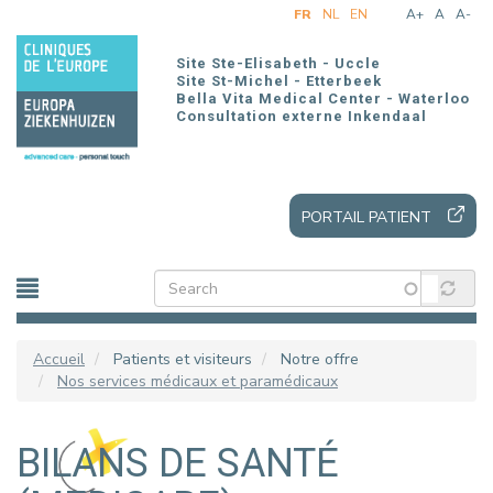
Aller
FR
NL
EN
A+
A
A-
au
contenu
Site Ste-Elisabeth - Uccle
principal
Site St-Michel - Etterbeek
Bella Vita Medical Center - Waterloo
Consultation externe Inkendaal
PORTAIL PATIENT
Accueil
Patients et visiteurs
Notre offre
Nos services médicaux et paramédicaux
BILANS DE SANTÉ