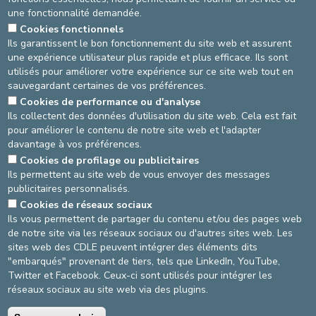
une fonctionnalité demandée.
PLUS D'INFORMATION
Cookies fonctionnels
Brochures
Ils garantissent le bon fonctionnement du site web et assurent
une expérience utilisateur plus rapide et plus efficace. Ils sont
utilisés pour améliorer votre expérience sur ce site web tout en
Source
: Équipe Medicare -
Dernière mise-à-jour
: 17/02/2020
sauvegardant certaines de vos préférences.
Cookies de performance ou d'analyse
Ils collectent des données d'utilisation du site web. Cela est fait
Source
Bilans de santé
Dernière modification
19/03/2026
pour améliorer le contenu de notre site web et l'adapter
davantage à vos préférences.
Cookies de profilage ou publicitaires
AGRANDIR / RÉDUIRE
Ils permettent au site web de vous envoyer des messages
publicitaires personnalisés.
asbl Cliniques de l’Europe – Europa Ziekenhuizen vzw
N° d’entreprise : 0432011571
Cookies de réseaux sociaux
Ils vous permettent de partager du contenu et/ou des pages web
de notre site via les réseaux sociaux ou d'autres sites web. Les
sites web des CDLE peuvent intégrer des éléments dits
"embarqués" provenant de tiers, tels que LinkedIn, YouTube,
Conditions générales d'utilisation
Twitter et Facebook. Ceux-ci sont utilisés pour intégrer les
réseaux sociaux au site web via des plugins.
Politique vie privée