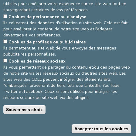
utilisés pour améliorer votre expérience sur ce site web tout en
sauvegardant certaines de vos préférences.
Cliquez ici pour télécharger le dépliant (.pdf)
Cookies de performance ou d'analyse
Ils collectent des données d'utilisation du site web. Cela est fait
pour améliorer le contenu de notre site web et l'adapter
Source
: Équipe Medicare -
Dernière mise-à-jour
: 17/02/2020
davantage à vos préférences.
Cookies de profilage ou publicitaires
AGRANDIR / RÉDUIRE
Ils permettent au site web de vous envoyer des messages
publicitaires personnalisés.
asbl Cliniques de l’Europe – Europa Ziekenhuizen vzw
Cookies de réseaux sociaux
N° d’entreprise : 0432011571
Ils vous permettent de partager du contenu et/ou des pages web
de notre site via les réseaux sociaux ou d'autres sites web. Les
sites web des CDLE peuvent intégrer des éléments dits
"embarqués" provenant de tiers, tels que LinkedIn, YouTube,
Conditions générales d'utilisation
Twitter et Facebook. Ceux-ci sont utilisés pour intégrer les
réseaux sociaux au site web via des plugins.
Politique vie privée
Sauver mes choix
©2025 Cliniques de l’Europe
Coordonnées de
Conditions de
Accepter tous les cookies
contact
facturation