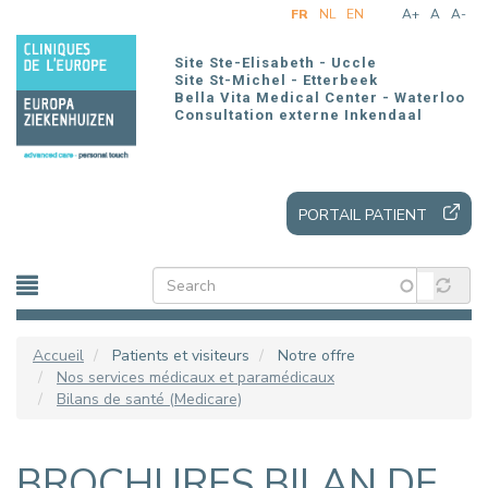
Aller
FR
NL
EN
A+
A
A-
au
contenu
Site Ste-Elisabeth - Uccle
principal
Site St-Michel - Etterbeek
Bella Vita Medical Center - Waterloo
Consultation externe Inkendaal
PORTAIL PATIENT
Accueil
Patients et visiteurs
Notre offre
Nos services médicaux et paramédicaux
Bilans de santé (Medicare)
BROCHURES BILAN DE