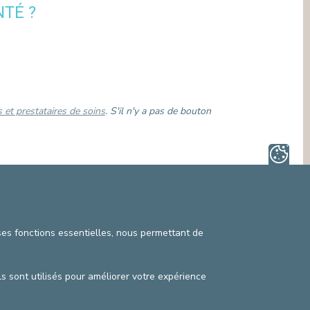
MÉDIATION INTERCULTURELLE
TÉ ?
SECTEURS NON LIÉS AUX SOINS
SERVICE DE MÉDIATION (DROITS DU
PATIENT)
SERVICE JURIDIQUE
SERVICE PASTORAL, ACCOMPAGNEMENT
SPIRITUEL
SERVICE SOCIAL
 et prestataires de soins
. ​S'il n'y a pas de bouton
n nous prévenant dès que possible,
au minimum 24
aire ne pourra être proposée à un autre patient et
 ses fonctions essentielles, nous permettant de
ls sont utilisés pour améliorer votre expérience