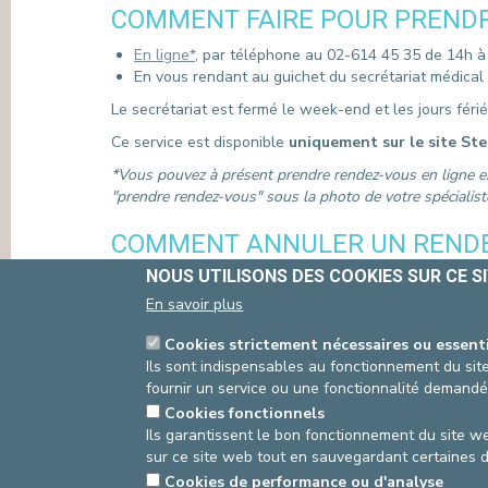
COMMENT FAIRE POUR PRENDR
PRESSE & COMMUNICATION
En ligne*
, par téléphone au 02-614 45 35 de 14h à
En vous rendant au guichet du secrétariat médical
Le secrétariat est fermé le week-end et les jours férié
Ce service est disponible
uniquement sur le site Ste
*Vous pouvez à présent prendre rendez-vous en ligne en
"prendre rendez-vous" sous la photo de votre spécialiste,
COMMENT ANNULER UN RENDEZ
NOUS UTILISONS DES COOKIES SUR CE S
Si vous êtes dans l'impossibilité d'honorer un rendez
heures à l'avance. En l'absence d'annulation de vo
En savoir plus
sera donc perdue pour tous.
Cookies strictement nécessaires ou essent
Vous pouvez annuler votre rendez-vous :
Ils sont indispensables au fonctionnement du site
Via le mail reçu lors de votre prise de rendez-vous
fournir un service ou une fonctionnalité demandé
Ou en remplissant
notre formulaire
Cookies fonctionnels
Ou par téléphone, au 02-614 45 35 de 14h à 16h3
Ils garantissent le bon fonctionnement du site we
sur ce site web tout en sauvegardant certaines 
Cookies de performance ou d'analyse