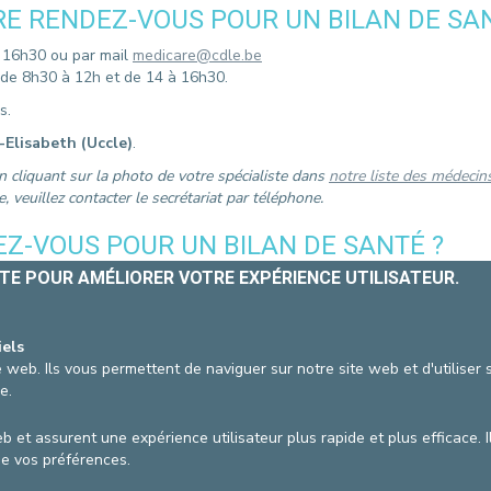
E RENDEZ-VOUS POUR UN BILAN DE SAN
CONTACTER UN PATIENT
DÉPART
 16h30 ou par mail
medicare@cdle.be
FACTURE HOSPITALISATION
 de 8h30 à 12h et de 14 à 16h30.
s.
-Elisabeth (Uccle)
.
 cliquant sur la photo de votre spécialiste dans
notre liste des médecins
 veuillez contacter le secrétariat par téléphone.
-VOUS POUR UN BILAN DE SANTÉ ?
ITE POUR AMÉLIORER VOTRE EXPÉRIENCE UTILISATEUR.
-vous, nous vous demandons de bien vouloir libérer la plage horaire e
tre part, un montant de 25 euros vous sera facturé
car la plage hor
iels
 web. Ils vous permettent de naviguer sur notre site web et d'utiliser
 en ligne
e.
0 ou par mail
medicare@cdle.be
b et assurent une expérience utilisateur plus rapide et plus efficace. I
de vos préférences.