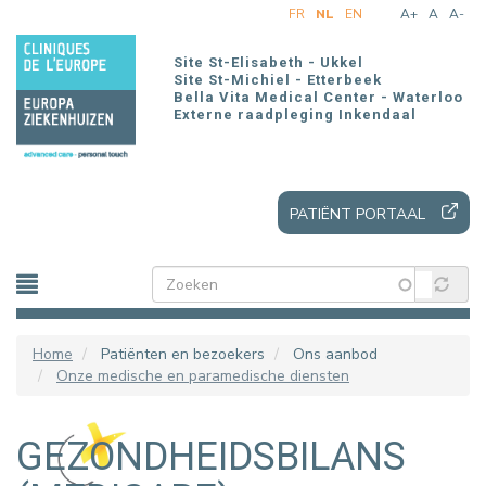
Overslaan
FR
NL
EN
A+
A
A-
en
naar
Site St-Elisabeth - Ukkel
de
Site St-Michiel - Etterbeek
Bella Vita Medical Center - Waterloo
inhoud
Externe raadpleging Inkendaal
gaan
PATIËNT PORTAAL
Home
Patiënten en bezoekers
Ons aanbod
Onze medische en paramedische diensten
GEZONDHEIDSBILANS