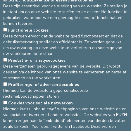
Strikt noodzakelijke of essentiële cookies
voorgesteld: gynaecologisch onderzoek of borstonderzoek,
Deze zijn essentieel voor de werking van de website. Ze stellen je
botdensitometrie, klassieke of virtuele colonoscopie,
in staat om op onze website te surfen en de essentiële functies te
oftalmologisch bilan.
gebruiken, waardoor we een gevraagde dienst of functionaliteit
Al deze informatie wordt samengevat in een volledig medisch
kunnen leveren.
verslag dat de eigendom is van de betrokken patiënt.
Functionele cookies
Deze zorgen ervoor dat de website goed functioneert en dat de
MEER INFORMATIE
gebruikerservaring sneller en efficiënter is. Ze worden gebruikt
Folders
om uw ervaring op deze website te verbeteren en sommige van
uw voorkeuren op te slaan.
Prestatie- of analysecookies
Bron
: Ploeg Medicare -
Laatste update
: 17/02/2020
Deze verzamelen gebruiksgegevens van de website. Dit wordt
gedaan om de inhoud van onze website te verbeteren en beter af
te stemmen op uw voorkeuren.
Source
Dienst communicatie
Profilerings- of advertentiecookies
Dernière modification
22/03/2026
Hiermee kan de website u gepersonaliseerde
reclameboodschappen sturen.
Cookies voor sociale netwerken
DEVELOP / REDUCE
Hiermee kunt u inhoud en/of webpagina's van onze website delen
asbl Cliniques de l’Europe – Europa Ziekenhuizen vzw
via sociale netwerken of andere websites. De websites van EUZH
N° d’entreprise : 0432011571
kunnen zogenaamde “embedded” elementen van derden bevatten,
zoals LinkedIn, YouTube, Twitter en Facebook. Deze worden