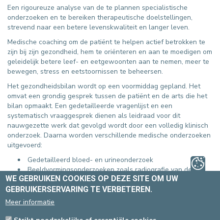
Een rigoureuze analyse van de te plannen specialistische
onderzoeken en te bereiken therapeutische doelstellingen,
strevend naar een betere levenskwaliteit en langer leven.
Medische coaching om de patiënt te helpen actief betrokken te
zijn bij zijn gezondheid, hem te oriënteren en aan te moedigen om
geleidelijk betere leef- en eetgewoonten aan te nemen, meer te
bewegen, stress en eetstoornissen te beheersen.
Het gezondheidsbilan wordt op een voormiddag gepland. Het
omvat een grondig gesprek tussen de patiënt en de arts die het
bilan opmaakt. Een gedetailleerde vragenlijst en een
systematisch vraaggesprek dienen als leidraad voor dit
nauwgezette werk dat gevolgd wordt door een volledig klinisch
onderzoek. Daarna worden verschillende medische onderzoeken
uitgevoerd:
Gedetailleerd bloed- en urineonderzoek
Beeldvormingsonderzoeken zoals radiografie van de
WE GEBRUIKEN COOKIES OP DEZE SITE OM UW
longen, echografie van de buik of van de prostaat
Hartonderzoek met eenvoudig ECG of inspanningsproef
GEBRUIKERSERVARING TE VERBETEREN.
Meer informatie
Op basis van de leeftijd, het geslacht en de opgespoorde
klinische gegevens worden zo nodig andere onderzoeken