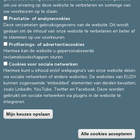
om uw ervaring op deze website te verbeteren en sommige van
medicijnen mee (uw persoonlijke medicijnen moeten thuis blijven,
uw voorkeuren op te slaan.
enkel de lijst is noodzakelijk).
Prestatie- of analysecookies
Deze verzamelen gebruiksgegevens van de website. Dit wordt
gedaan om de inhoud van onze website te verbeteren en beter af
te stemmen op uw voorkeuren.
Bron
: Ploeg +2G -
Laatste update
: 02/02/2022
Profilerings- of advertentiecookies
Hiermee kan de website u gepersonaliseerde
reclameboodschappen sturen.
Cookies voor sociale netwerken
DEVELOP / REDUCE
Hiermee kunt u inhoud en/of webpagina's van onze website delen
via sociale netwerken of andere websites. De websites van EUZH
asbl Cliniques de l’Europe – Europa Ziekenhuizen vzw
kunnen zogenaamde “embedded” elementen van derden bevatten,
N° d’entreprise : 0432011571
zoals LinkedIn, YouTube, Twitter en Facebook. Deze worden
gebruikt om sociale netwerken via plugins in de website te
integreren.
Algemene gebruiksvoorwaarden
Privacybeleid
Mijn keuzes opslaan
©2025 Europa Ziekenhuizen
Alle cookies accepteren
Contactgegevens
Facturatievoorwaarden