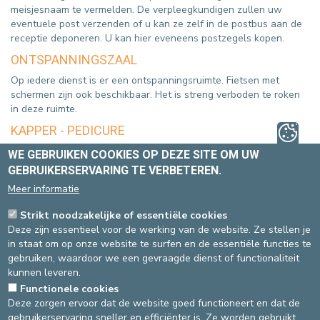
meisjesnaam te vermelden. De verpleegkundigen zullen uw
eventuele post verzenden of u kan ze zelf in de postbus aan de
receptie deponeren. U kan hier eveneens postzegels kopen.
ONTSPANNINGSZAAL
Op iedere dienst is er een ontspanningsruimte. Fietsen met
schermen zijn ook beschikbaar. Het is streng verboden te roken
in deze ruimte.
KAPPER - PEDICURE
Als u dit wenst, kunt u via de hoofdverpleegkundige van uw
WE GEBRUIKEN COOKIES OP DEZE SITE OM UW
afdeling een afspraak maken met een kapper en/of pedicure.
GEBRUIKERSERVARING TE VERBETEREN.
Meer informatie
UW VERTREK
Strikt noodzakelijke of essentiële cookies
Dit wordt bekeken door de maatschappelijk werkster op basis
Deze zijn essentieel voor de werking van de website. Ze stellen je
van de medische en familiale behoeften. De maatschappelijk
in staat om op onze website te surfen en de essentiële functies te
werkster komt naar u toe om uw vertrek te organiseren: de
gebruiken, waardoor we een gevraagde dienst of functionaliteit
datum, het uur en het vervoer (ziekenwagen, familie …). Ook uw
kunnen leveren.
familie wordt op de hoogte gebracht. Vergeet bij uw aankomst
Functionele cookies
geen nummer van een familielid door te geven. Wanneer u
Deze zorgen ervoor dat de website goed functioneert en dat de
vertrekt, overhandigt de arts u verschillende ontslagdocumenten:
gebruikerservaring sneller en efficiënter is. Ze worden gebruikt
verslag en andere documenten. Bij uw vertrek krijgt u geen