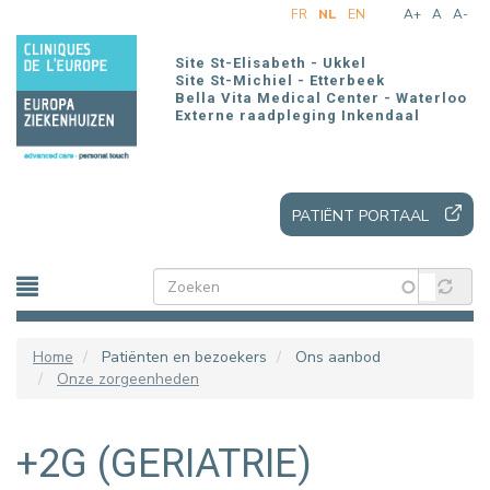
Overslaan
FR
NL
EN
A+
A
A-
en
naar
Site St-Elisabeth - Ukkel
de
Site St-Michiel - Etterbeek
Bella Vita Medical Center - Waterloo
inhoud
Externe raadpleging Inkendaal
gaan
PATIËNT PORTAAL
Home
Patiënten en bezoekers
Ons aanbod
Onze zorgeenheden
+2G (GERIATRIE)