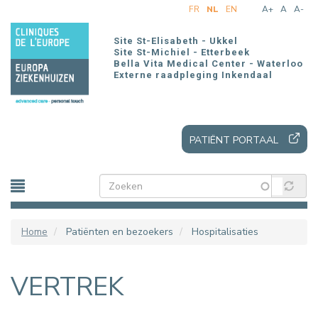
Overslaan
FR
NL
EN
A+
A
A-
en
naar
Site St-Elisabeth - Ukkel
de
Site St-Michiel - Etterbeek
Bella Vita Medical Center - Waterloo
inhoud
Externe raadpleging Inkendaal
gaan
PATIËNT PORTAAL
Home
Patiënten en bezoekers
Hospitalisaties
VERTREK