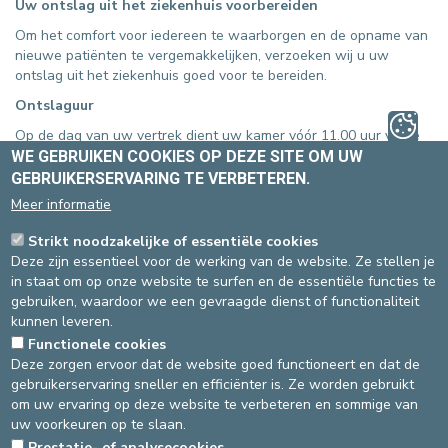
Uw ontslag uit het ziekenhuis voorbereiden
Om het comfort voor iedereen te waarborgen en de opname van
nieuwe patiënten te vergemakkelijken, verzoeken wij u uw
ontslag uit het ziekenhuis goed voor te bereiden.
Ontslaguur
Op de dag van uw vertrek dient uw kamer vóór 11.00 uur vrij te
zijn, zodra uw ontslag door het medisch team is bevestigd.
WE GEBRUIKEN COOKIES OP DEZE SITE OM UW
GEBRUIKERSERVARING TE VERBETEREN.
Vervoer regelen
Meer informatie
Wij raden u aan uw vervoer (familie, taxi) te regelen zodra uw
ontslag wordt overwogen. Zo voorkomt u onnodig wachten.
Strikt noodzakelijke of essentiële cookies
Deze zijn essentieel voor de werking van de website. Ze stellen je
In geval van wachttijd
in staat om op onze website te surfen en de essentiële functies te
Als uw vervoer niet onmiddellijk beschikbaar is, is er een
gebruiken, waardoor we een gevraagde dienst of functionaliteit
wachtruimte voorzien binnen uw zorgafdeling.
kunnen leveren.
Functionele cookies
Hartelijk dank voor uw medewerking. Uw hulp is van
Deze zorgen ervoor dat de website goed functioneert en dat de
onschatbare waarde voor een betere werking van het
gebruikerservaring sneller en efficiënter is. Ze worden gebruikt
ziekenhuis en het comfort van alle patiënten.
om uw ervaring op deze website te verbeteren en sommige van
uw voorkeuren op te slaan.
Prestatie- of analysecookies