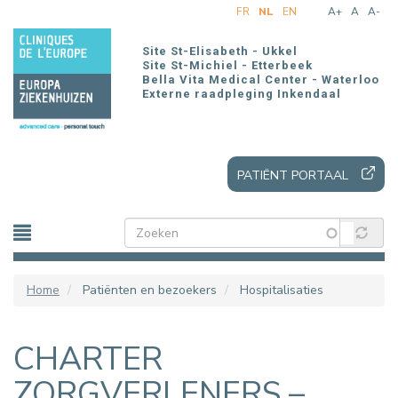
Overslaan
FR
NL
EN
A+
A
A-
en
naar
Site St-Elisabeth - Ukkel
de
Site St-Michiel - Etterbeek
Bella Vita Medical Center - Waterloo
inhoud
Externe raadpleging Inkendaal
gaan
PATIËNT PORTAAL
Home
Patiënten en bezoekers
Hospitalisaties
CHARTER
ZORGVERLENERS –