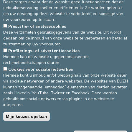
Deze zorgen ervoor dat de website goed functioneert en dat de
opvolging buiten het ziekenhuis worden aangeboden.
gebruikerservaring sneller en efficiënter is. Ze worden gebruikt
Samen maken we van uw ziekenhuisopname een
om uw ervaring op deze website te verbeteren en sommige van
moment van luisteren, respect en vertrouwen.
uw voorkeuren op te slaan.
Prestatie- of analysecookies
Aarzel niet om met uw arts of het zorgpersoneel te praten
Deze verzamelen gebruiksgegevens van de website. Dit wordt
als u de minste vraag of zorg heeft: wij zijn er om naar u te
gedaan om de inhoud van onze website te verbeteren en beter af
luisteren en u te helpen.
te stemmen op uw voorkeuren.
Source
Qips & prévention
Profilerings- of advertentiecookies
Dernière modification
05/02/2026
Hiermee kan de website u gepersonaliseerde
reclameboodschappen sturen.
Cookies voor sociale netwerken
DEVELOP / REDUCE
Hiermee kunt u inhoud en/of webpagina's van onze website delen
via sociale netwerken of andere websites. De websites van EUZH
asbl Cliniques de l’Europe – Europa Ziekenhuizen vzw
kunnen zogenaamde “embedded” elementen van derden bevatten,
N° d’entreprise : 0432011571
zoals LinkedIn, YouTube, Twitter en Facebook. Deze worden
gebruikt om sociale netwerken via plugins in de website te
integreren.
Algemene gebruiksvoorwaarden
Privacybeleid
Mijn keuzes opslaan
©2025 Europa Ziekenhuizen