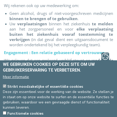
Wij rekenen ook op uw medewerking om:
Geen alcohol, drugs of niet-voorgeschreven medicijnen
binnen te brengen of te gebruiken
.
Uw
verplaatsingen
binnen het ziekenhuis
te melden
aan het zorgpersoneel en voor
elke verplaatsing
buiten het ziekenhuis vooraf toestemming te
verkrijgen
(in dat geval dient een uitgaansdocument te
worden ondertekend bij het verpleegkundig team).
Engagement : Een relatie gebaseerd op vertrouwen
Wij geloven dat een geslaagd verblijf steunt op
wederzijds
WE GEBRUIKEN COOKIES OP DEZE SITE OM UW
vertrouwen
en
gedeeld respect
.
GEBRUIKERSERVARING TE VERBETEREN.
In geval van moeilijkheden zal altijd een dialoog worden
Meer informatie
bevorderd tussen u, uw arts en het zorgteam, om de best
mogelijke oplossing te vinden.
Strikt noodzakelijke of essentiële cookies
U bent actief betrokken bij uw ziekenhuisopname
Deze zijn essentieel voor de werking van de website. Ze stellen je
in staat om op onze website te surfen en de essentiële functies te
Als er geen akkoord over de opname kan worden bereikt,
gebruiken, waardoor we een gevraagde dienst of functionaliteit
hebt u de mogelijkheid om uw opname te beëindigen door
kunnen leveren.
een formulier “verklaring van vertrek op eigen
Functionele cookies
verantwoordelijkheid” te ondertekenen. Er kan dan een