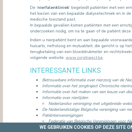
De ‘
nierfalenkliniek
’ begeleidt patiënten met een er
het kiezen van een bepaalde dialysetechniek en in de 
medische toestand past.
In bepaalde gevallen komen patiënten met een ernstig
onderzoeken nodig, om na te gaan of de patiënt deze
Indien u nierpatiënt bent en aan bepaalde voorwaarde
huisarts, nefroloog en mutualiteit, die gericht is op 
terugbetaling van een bloeddrukmeter en rechtstreeks
volgende website:
www.zorgtraject.be
.
INTERESSANTE LINKS
Betrouwbare informatie over nierzorg van de Ned
Informatie over het zorgtraject Chronische nierins
Informatie over het maken van een keuze van dia
Informatie over nierlijden
Nederlandse vereniging met uitgebreide webs
De Nederlandstalige Belgische vereniging van ne
Patiëntenverenigingen
Federatie van Belgische Verenigingen voor Ni
WE GEBRUIKEN COOKIES OP DEZE SITE 
MEER INFORMATIE