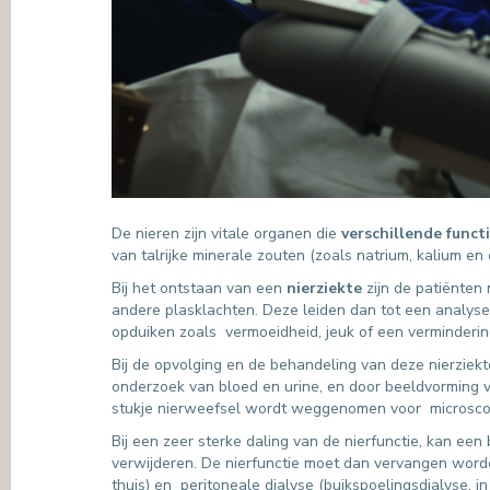
De nieren zijn vitale organen die
verschillende funct
van talrijke minerale zouten (zoals natrium, kalium e
Bij het ontstaan van een
nierziekte
zijn de patiënten
andere plasklachten. Deze leiden dan tot een analyse
opduiken zoals vermoeidheid, jeuk of een verminderin
Bij de opvolging en de behandeling van deze nierziek
onderzoek van bloed en urine, en door beeldvorming v
stukje nierweefsel wordt weggenomen voor microsco
Bij een zeer sterke daling van de nierfunctie, kan ee
verwijderen. De nierfunctie moet dan vervangen word
thuis) en peritoneale dialyse (buikspoelingsdialyse, i