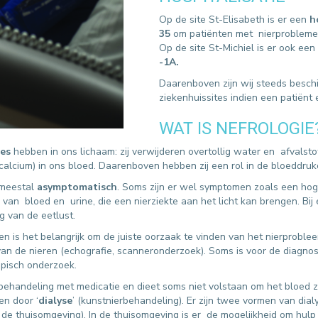
Op de site St-Elisabeth is er een
h
35
om patiënten met nierprobleme
Op de site St-Michiel is er ook een
-1A.
Daarenboven zijn wij steeds beschi
ziekenhuissites indien een patiënt 
WAT IS NEFROLOGIE
ies
hebben in ons lichaam: zij verwijderen overtollig water en afvalstof
n calcium) in ons bloed. Daarenboven hebben zij een rol in de bloeddr
 meestal
asymptomatisch
. Soms zijn er wel symptomen zoals een hoge
 van bloed en urine, die een nierziekte aan het licht kan brengen. Bi
g van de eetlust.
ten is het belangrijk om de juiste oorzaak te vinden van het nierprob
an de nieren (echografie, scanneronderzoek). Soms is voor de diagnos
pisch onderzoek.
n behandeling met medicatie en dieet soms niet volstaan om het bloed 
en door ‘
dialyse
’ (kunstnierbehandeling). Er zijn twee vormen van dial
n de thuisomgeving). In de thuisomgeving is er de mogelijkheid om hulp 