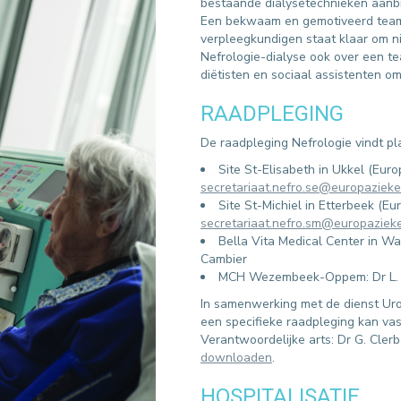
bestaande dialysetechnieken aanbie
Een bekwaam en gemotiveerd team 
verpleegkundigen staat klaar om ni
Nefrologie-dialyse ook over een te
diëtisten en sociaal assistenten om
RAADPLEGING
De raadpleging Nefrologie vindt p
Site St-Elisabeth in Ukkel (Euro
secretariaat.nefro.se@europaziek
Site St-Michiel in Etterbeek (E
secretariaat.nefro.sm@europaziek
Bella Vita Medical Center in Wat
Cambier
MCH Wezembeek-Oppem: Dr L
In samenwerking met de dienst Uro
een specifieke raadpleging kan vas
Verantwoordelijke arts: Dr G. Cler
downloaden
.
HOSPITALISATIE