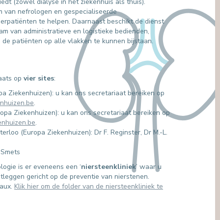
dt (zowel dialyse in het ziekenhuis als thuis).
van nefrologen en gespecialiseerde
erpatiënten te helpen. Daarnaast beschikt de dienst
am van administratieve en logistieke bedienden,
 de patiënten op alle vlakken te kunnen bijstaan.
laats op
vier sites
:
pa Ziekenhuizen): u
kan ons secretariaat bereiken op
enhuizen.be
.
uropa Ziekenhuizen): u
kan ons secretariaat bereiken op
enhuizen.be
.
erloo (Europa Ziekenhuizen): Dr F. Reginster, Dr M.-L.
. Smets
logie is er eveneens een ‘
niersteenkliniek
’ waar u
tleggen gericht op de preventie van nierstenen.
baux.
Klik hier om de folder van de niersteenkliniek te