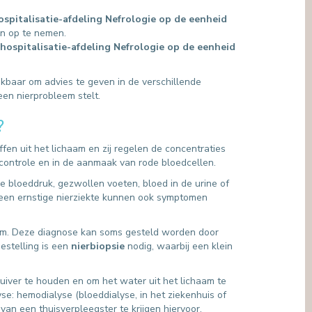
ospitalisatie-afdeling Nefrologie op de eenheid
n op te nemen.
hospitalisatie-afdeling Nefrologie op de eenheid
kbaar om advies te geven in de verschillende
een nierprobleem stelt.
?
fen uit het lichaam en zij regelen de concentraties
ukcontrole en in de aanmaak van rode bloedcellen.
 bloeddruk, gezwollen voeten, bloed in de urine of
j een ernstige nierziekte kunnen ook symptomen
leem. Deze diagnose kan soms gesteld worden door
estelling is een
nierbiopsie
nodig, waarbij een klein
zuiver te houden en om het water uit het lichaam te
yse: hemodialyse (bloeddialyse, in het ziekenhuis of
van een thuisverpleegster te krijgen hiervoor.