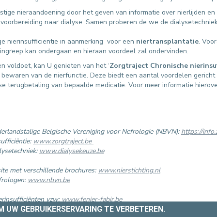
nstige nieraandoening door het geven van informatie over nierlijden e
voorbereiding naar dialyse. Samen proberen de we de dialysetechniek t
e nierinsufficiëntie in aanmerking voor een
niertransplantatie
. Voo
 ingreep kan ondergaan en hieraan voordeel zal ondervinden.
n voldoet, kan U genieten van het ‘
Zorgtraject Chronische nierinsuf
het bewaren van de nierfunctie. Deze biedt een aantal voordelen gericht
e terugbetaling van bepaalde medicatie. Voor meer informatie hierover
erlandstalige Belgische Vereniging voor Nefrologie (NBVN):
https://info
ufficiëntie:
www.zorgtraject.be
lysetechniek:
www.dialysekeuze.be
ite met verschillende brochures:
www.nierstichting.nl
frologen:
www.nbvn.be
erinsufficiënten vzw:
www.fenier-fabir.be
OM UW GEBRUIKERSERVARING TE VERBETEREN.