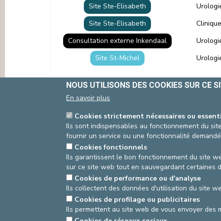
Site Ste-Elisabeth
Urologi
PRESSE & COMMUNICATION
Site Ste-Elisabeth
Cliniqu
Consultation externe Inkendaal
Urologi
Site St-Michel
Urologi
NOUS UTILISONS DES COOKIES SUR CE S
En savoir plus
asbl Cliniques de l’Europe – Europa Ziekenhuizen 
Cookies strictement nécessaires ou essent
N° d’entreprise : 0432011571
Ils sont indispensables au fonctionnement du site
fournir un service ou une fonctionnalité demandé
Cookies fonctionnels
Ils garantissent le bon fonctionnement du site we
sur ce site web tout en sauvegardant certaines 
Cookies de performance ou d'analyse
Ils collectent des données d'utilisation du site 
Cookies de profilage ou publicitaires
Ils permettent au site web de vous envoyer des 
Cookies de réseaux sociaux