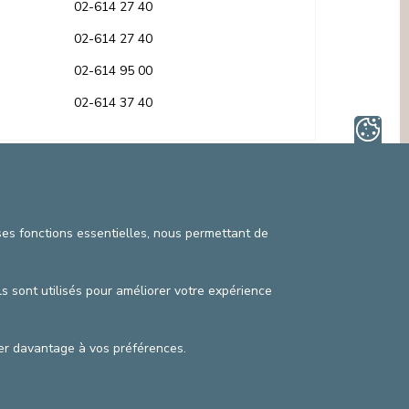
MÉDIATION INTERCULTURELLE
02-614 27 40
SECTEURS NON LIÉS AUX SOINS
SERVICE DE MÉDIATION (DROITS DU
PATIENT)
02-614 27 40
SERVICE JURIDIQUE
02-614 95 00
SERVICE PASTORAL, ACCOMPAGNEMENT
SPIRITUEL
02-614 37 40
SERVICE SOCIAL
itique vie privée
©2025 Cliniques de l’Europe
 ses fonctions essentielles, nous permettant de
données de contact
Conditions de facturation
ls sont utilisés pour améliorer votre expérience
pter davantage à vos préférences.