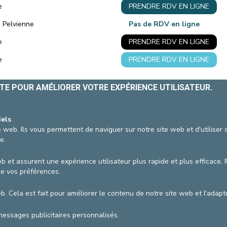
e
PRENDRE RDV EN LIGNE
CONTACTER UN PATIENT
DÉPART
e Pelvienne
Pas de RDV en ligne
FACTURE HOSPITALISATION
e
PRENDRE RDV EN LIGNE
e
PRENDRE RDV EN LIGNE
ITE POUR AMÉLIORER VOTRE EXPÉRIENCE UTILISATEUR.
AGRANDIR / RÉDUIRE
vzw
Conditions générales d'utilisation
Pol
iels
 web. Ils vous permettent de naviguer sur notre site web et d'utiliser
Coor
e.
b et assurent une expérience utilisateur plus rapide et plus efficace. I
de vos préférences.
web. Cela est fait pour améliorer le contenu de notre site web et l'ada
messages publicitaires personnalisés.