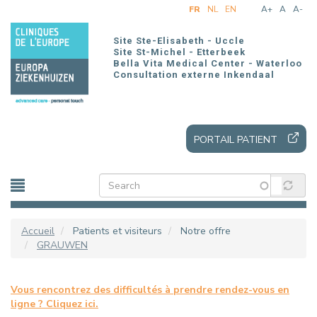
Aller
FR
NL
EN
A+
A
A-
au
contenu
Site Ste-Elisabeth - Uccle
principal
Site St-Michel - Etterbeek
Bella Vita Medical Center - Waterloo
Consultation externe Inkendaal
PORTAIL PATIENT
Accueil
Patients et visiteurs
Notre offre
GRAUWEN
Vous rencontrez des difficultés à prendre rendez-vous en
ligne ? Cliquez ici.