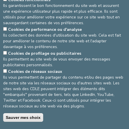
Gynécologie-obstétrique
PRENDRE RDV EN
Ils garantissent le bon fonctionnement du site web et assurent
LIGNE
une expérience utilisateur plus rapide et plus efficace. Ils sont
02-614 37 30
utilisés pour améliorer votre expérience sur ce site web tout en
Site St-Michel
sauvegardant certaines de vos préférences.
Clinique de l'endométriose
PRENDRE RDV EN
Cookies de performance ou d'analyse
LIGNE
Ils collectent des données d'utilisation du site web. Cela est fait
pour améliorer le contenu de notre site web et l'adapter
davantage à vos préférences.
Cookies de profilage ou publicitaires
AGRANDIR / RÉDUIRE
Ils permettent au site web de vous envoyer des messages
publicitaires personnalisés.
asbl Cliniques de l’Europe – Europa Ziekenhuizen vzw
Cookies de réseaux sociaux
N° d’entreprise : 0432011571
Ils vous permettent de partager du contenu et/ou des pages web
de notre site via les réseaux sociaux ou d'autres sites web. Les
sites web des CDLE peuvent intégrer des éléments dits
"embarqués" provenant de tiers, tels que LinkedIn, YouTube,
Conditions générales d'utilisation
Twitter et Facebook. Ceux-ci sont utilisés pour intégrer les
réseaux sociaux au site web via des plugins.
Politique vie privée
Sauver mes choix
©2025 Cliniques de l’Europe