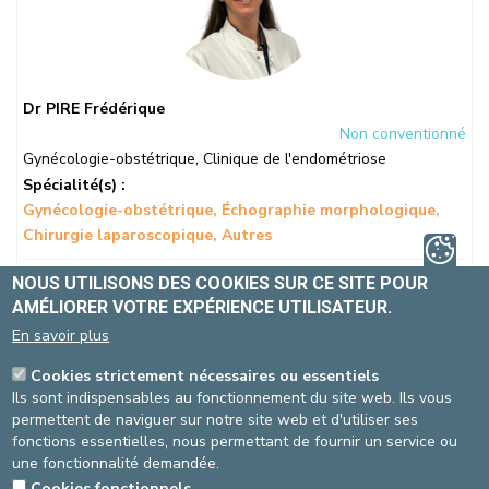
Dr PIRE Frédérique
Non conventionné
Gynécologie-obstétrique
,
Clinique de l'endométriose
Spécialité(s) :
Gynécologie-obstétrique
Échographie morphologique
Chirurgie laparoscopique
Autres
Langue(s)
: FR, EN
NOUS UTILISONS DES COOKIES SUR CE SITE POUR
AMÉLIORER VOTRE EXPÉRIENCE UTILISATEUR.
En savoir plus
Autre(s):
chirurgie hystéroscopique et vaginale.
Cookies strictement nécessaires ou essentiels
Ils sont indispensables au fonctionnement du site web. Ils vous
permettent de naviguer sur notre site web et d'utiliser ses
fonctions essentielles, nous permettant de fournir un service ou
Site St-Michel
une fonctionnalité demandée.
Cookies fonctionnels