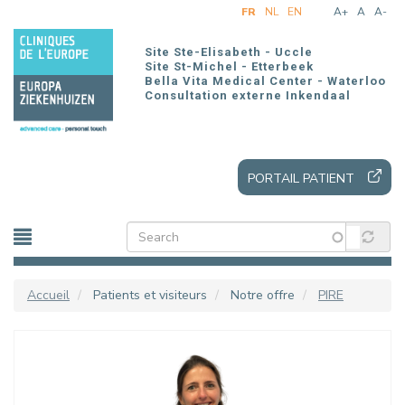
Aller
FR
NL
EN
A+
A
A-
au
contenu
Site Ste-Elisabeth - Uccle
principal
Site St-Michel - Etterbeek
Bella Vita Medical Center - Waterloo
Consultation externe Inkendaal
PORTAIL PATIENT
Accueil
Patients et visiteurs
Notre offre
PIRE