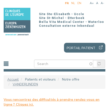
Aller
FR
NL
EN
A+
A
A-
au
contenu
Site Ste-Elisabeth - Uccle
principal
Site St-Michel - Etterbeek
Bella Vita Medical Center - Waterloo
Consultation externe Inkendaal
PORTAIL PATIENT
Accueil
Patients et visiteurs
Notre offre
VANDERLINDEN
Vous rencontrez des difficultés à prendre rendez-vous en
ligne ? Cliquez ici.