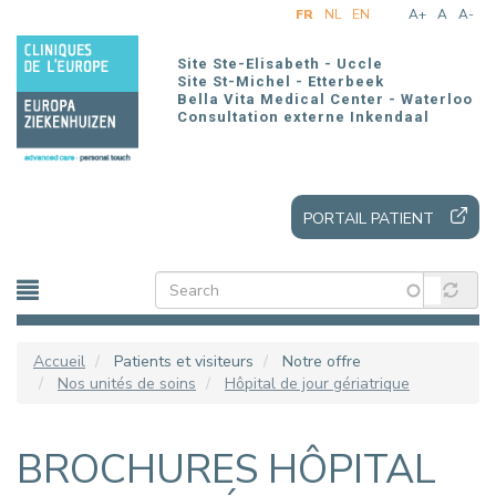
Aller
FR
NL
EN
A+
A
A-
au
contenu
Site Ste-Elisabeth - Uccle
principal
Site St-Michel - Etterbeek
Bella Vita Medical Center - Waterloo
Consultation externe Inkendaal
PORTAIL PATIENT
Accueil
Patients et visiteurs
Notre offre
Nos unités de soins
Hôpital de jour gériatrique
BROCHURES HÔPITAL