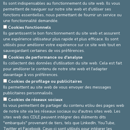
Ils sont indispensables au fonctionnement du site web. Ils vous
permettent de naviguer sur notre site web et d'utiliser ses
fonctions essentielles, nous permettant de fournir un service ou
une fonctionnalité demandée.
Cookies fonctionnels
Ils garantissent le bon fonctionnement du site web et assurent
une expérience utilisateur plus rapide et plus efficace. Ils sont
utilisés pour améliorer votre expérience sur ce site web tout en
sauvegardant certaines de vos préférences.
Cliquez ici pour télécharger le dépliant (.pdf)
Cookies de performance ou d'analyse
Ils collectent des données d'utilisation du site web. Cela est fait
Dernière mise-à-jour : 07/07/2022 par Hôpital de jour gériatrique
pour améliorer le contenu de notre site web et l'adapter
davantage à vos préférences.
Cookies de profilage ou publicitaires
AGRANDIR / RÉDUIRE
Ils permettent au site web de vous envoyer des messages
publicitaires personnalisés.
asbl Cliniques de l’Europe – Europa Ziekenhuizen vzw
N° d’entreprise : 0432011571
Cookies de réseaux sociaux
Ils vous permettent de partager du contenu et/ou des pages web
de notre site via les réseaux sociaux ou d'autres sites web. Les
sites web des CDLE peuvent intégrer des éléments dits
"embarqués" provenant de tiers, tels que LinkedIn, YouTube,
Conditions générales d'utilisation
Twitter et Facebook. Ceux-ci sont utilisés pour intégrer les