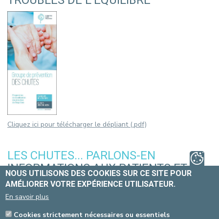
Cliquez ici pour télécharger le dépliant (.pdf)
LES CHUTES... PARLONS-EN
INFORMATIONS AUX PATIENTS ET
NOUS UTILISONS DES COOKIES SUR CE SITE POUR
LEURS PROCHES
AMÉLIORER VOTRE EXPÉRIENCE UTILISATEUR.
En savoir plus
Cookies strictement nécessaires ou essentiels