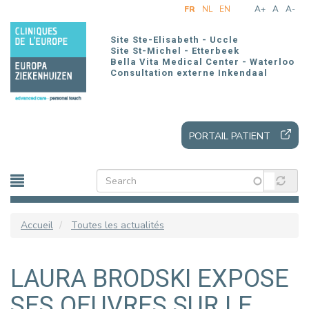
Aller
FR
NL
EN
A+
A
A-
au
contenu
Site Ste-Elisabeth - Uccle
principal
Site St-Michel - Etterbeek
Bella Vita Medical Center - Waterloo
Consultation externe Inkendaal
PORTAIL PATIENT
Accueil
Toutes les actualités
LAURA BRODSKI EXPOSE
SES OEUVRES SUR LE