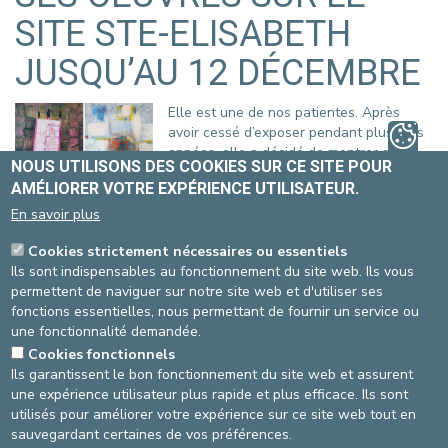
SITE STE-ELISABETH
JUSQU’AU 12 DÉCEMBRE
Elle est une de nos patientes. Après
avoir cessé d’exposer pendant plusieurs
années, elle a décidé de montrer ses
NOUS UTILISONS DES COOKIES SUR CE SITE POUR
œuvres à nouveau. Elle puise son
AMÉLIORER VOTRE EXPÉRIENCE UTILISATEUR.
inspiration dans tout ce qui s'entoure : un
mur usé par le temps, une simple tache
En savoir plus
sur le sol.
Cookies strictement nécessaires ou essentiels
Diagnostiquée avec la maladie de
Ils sont indispensables au fonctionnement du site web. Ils vous
Parkinson à 43 ans, la peinture, qu’elle pratiquait déjà
permettent de naviguer sur notre site web et d'utiliser ses
auparavant, l’aide à s’épanouir dans son propre monde artistique.
fonctions essentielles, nous permettant de fournir un service ou
Cela lui permet d’explorer des horizons créatifs sans limites et de
une fonctionnalité demandée.
se reconnecter avec ce qui est essentiel pour elle.
Cookies fonctionnels
Laura Brodski : « Lorsque je peins, mon esprit s’apaise ; je me
Ils garantissent le bon fonctionnement du site web et assurent
plonge dans mon univers et je me sens bien. Pourquoi chercher à
une expérience utilisateur plus rapide et plus efficace. Ils sont
atteindre l’impossible ? Le thème « tout est possible » s’est
utilisés pour améliorer votre expérience sur ce site web tout en
imposé à moi de façon naturelle. »
sauvegardant certaines de vos préférences.