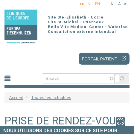
Aller
FR
NL
EN
A+
A
A-
au
contenu
Site Ste-Elisabeth - Uccle
principal
Site St-Michel - Etterbeek
Bella Vita Medical Center - Waterloo
Consultation externe Inkendaal
PORTAIL PATIENT
Accueil
Toutes les actualités
PRISE DE RENDEZ-VOUS
EN LIGNE
NOUS UTILISONS DES COOKIES SUR CE SITE POUR