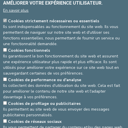
AMÉLIORER VOTRE EXPÉRIENCE UTILISATEUR.
En savoir plus
Vous pouvez prendre rendez-vous en
ligne pour la majorité des spécialités en
Cookies strictement nécessaires ou essentiels
cliquant sur la photo de votre spécialiste
Ils sont indispensables au fonctionnement du site web. Ils vous
dans
notre liste des médecins et
permettent de naviguer sur notre site web et d'utiliser ses
prestataires de soins
. ​
fonctions essentielles, nous permettant de fournir un service ou
une fonctionnalité demandée.
S'il n'y a pas de bouton "prendre rendez-
Cookies fonctionnels
vous" sous la photo de votre spécialiste,
Ils garantissent le bon fonctionnement du site web et assurent
veuillez contacter le secrétariat par
une expérience utilisateur plus rapide et plus efficace. Ils sont
téléphone.
utilisés pour améliorer votre expérience sur ce site web tout en
Vous pouvez accéder au numéro de téléphone du service
sauvegardant certaines de vos préférences.
concerné en vous rendant sur la
page de nos services médicaux
Cookies de performance ou d'analyse
et paramédicaux
ou de nos
cliniques multidisciplinaires
.
Ils collectent des données d'utilisation du site web. Cela est fait
pour améliorer le contenu de notre site web et l'adapter
Pour plus d'information,
cliquez ici
.
davantage à vos préférences.
Cookies de profilage ou publicitaires
AGRANDIR / RÉDUIRE
Ils permettent au site web de vous envoyer des messages
publicitaires personnalisés.
asbl Cliniques de l’Europe – Europa Ziekenhuizen vzw
Cookies de réseaux sociaux
N° d’entreprise : 0432011571
Ils vous permettent de partager du contenu et/ou des pages web