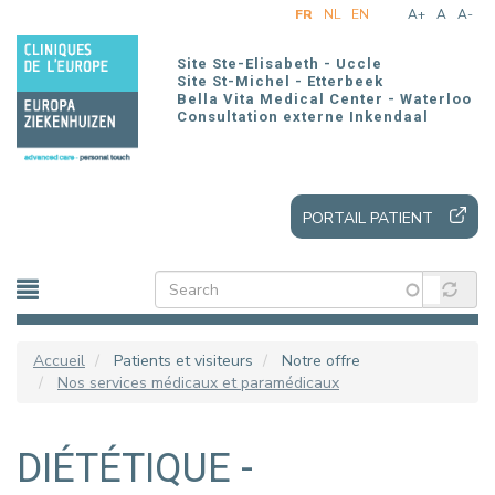
Aller
FR
NL
EN
A+
A
A-
au
contenu
Site Ste-Elisabeth - Uccle
principal
Site St-Michel - Etterbeek
Bella Vita Medical Center - Waterloo
Consultation externe Inkendaal
PORTAIL PATIENT
Accueil
Patients et visiteurs
Notre offre
Nos services médicaux et paramédicaux
DIÉTÉTIQUE -