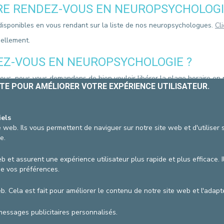
E RENDEZ-VOUS EN NEUROPSYCHOLOGI
CONTACTER UN PATIENT
DÉPART
isponibles en vous rendant sur la liste de nos neuropsychologues.
Cl
FACTURE HOSPITALISATION
uellement.
Z-VOUS EN NEUROPSYCHOLOGIE ?
-vous, nous vous demandons de bien vouloir libérer la plage horaire e
ITE POUR AMÉLIORER VOTRE EXPÉRIENCE UTILISATEUR.
otre part, un montant de 25 euros vous sera facturé
car la plage ho
iels
 web. Ils vous permettent de naviguer sur notre site web et d'utiliser
nuler un rendez-vous sont disponibles en vous rendant sur la liste 
e.
ication
02/09/2024
b et assurent une expérience utilisateur plus rapide et plus efficace. I
de vos préférences.
AGRANDIR / RÉDUIRE
web. Cela est fait pour améliorer le contenu de notre site web et l'ada
vzw
Conditions générales d'utilisation
Pol
messages publicitaires personnalisés.
Coor