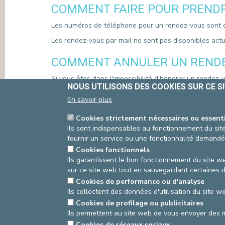
COMMENT FAIRE POUR PRENDR
PRESSE & COMMUNICATION
Les numéros de téléphone pour un rendez-vous sont d
Les rendez-vous par mail ne sont pas disponibles act
COMMENT ANNULER UN RENDE
Si vous êtes dans l'impossibilité d'honorer un rendez
NOUS UTILISONS DES COOKIES SUR CE S
heures à l'avance. En l'absence d'annulation de v
sera donc perdue pour tous.
En savoir plus
Vous pouvez annuler votre rendez-vous :
Cookies strictement nécessaires ou essent
Ils sont indispensables au fonctionnement du site
Par téléphone
, les numéros de téléphone pour an
fournir un service ou une fonctionnalité demandé
En ligne
, en remplissant
notre formulaire
Cookies fonctionnels
Source
Service Neuropsychologie
Dernière modif
Ils garantissent le bon fonctionnement du site we
sur ce site web tout en sauvegardant certaines 
Cookies de performance ou d'analyse
Ils collectent des données d'utilisation du site 
asbl Cliniques de l’Europe – Europa Ziekenhuizen 
Cookies de profilage ou publicitaires
N° d’entreprise : 0432011571
Ils permettent au site web de vous envoyer des 
Cookies de réseaux sociaux