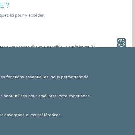
MÉDIATION INTERCULTURELLE
E ?
SECTEURS NON LIÉS AUX SOINS
SERVICE DE MÉDIATION (DROITS DU
PATIENT)
iquez ici pour y accéder
.
SERVICE JURIDIQUE
SERVICE PASTORAL, ACCOMPAGNEMENT
SPIRITUEL
SERVICE SOCIAL
n nous prévenant dès que possible,
au minimum 24
raire ne pourra être proposée à un autre patient et
 ses fonctions essentielles, nous permettant de
de nos neuropsychologues.
Cliquez ici pour y accéder
.
ls sont utilisés pour améliorer votre expérience
pter davantage à vos préférences.
itique vie privée
©2025 Cliniques de l’Europe
données de contact
Conditions de facturation