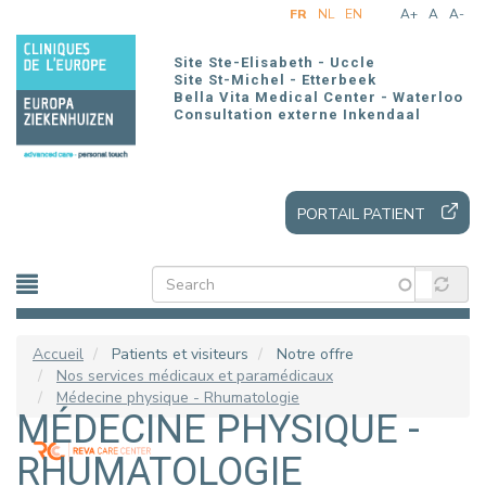
Aller
FR
NL
EN
A+
A
A-
au
contenu
Site Ste-Elisabeth - Uccle
principal
Site St-Michel - Etterbeek
Bella Vita Medical Center - Waterloo
Consultation externe Inkendaal
PORTAIL PATIENT
Accueil
Patients et visiteurs
Notre offre
Nos services médicaux et paramédicaux
Médecine physique - Rhumatologie
MÉDECINE PHYSIQUE -
RHUMATOLOGIE