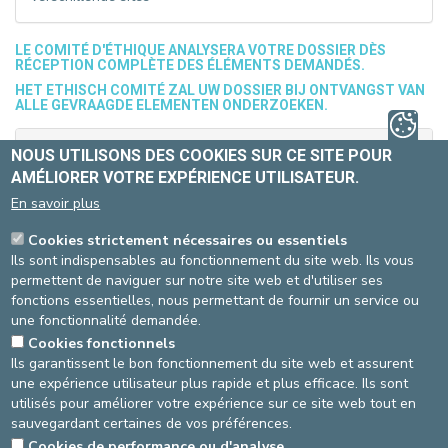
LE COMITÉ D'ÉTHIQUE ANALYSERA VOTRE DOSSIER DÈS
RÉCEPTION COMPLÈTE DES ÉLÉMENTS DEMANDÉS.
HET ETHISCH COMITÉ ZAL UW DOSSIER BIJ ONTVANGST VAN
ALLE GEVRAAGDE ELEMENTEN ONDERZOEKEN.
Coordonnées de l'intéressé / Gegevens van de
NOUS UTILISONS DES COOKIES SUR CE SITE POUR
bevraagde
AMÉLIORER VOTRE EXPÉRIENCE UTILISATEUR.
En savoir plus
Nom / Naam
Cookies strictement nécessaires ou essentiels
Ils sont indispensables au fonctionnement du site web. Ils vous
permettent de naviguer sur notre site web et d'utiliser ses
Prénom / Voornaam
fonctions essentielles, nous permettant de fournir un service ou
une fonctionnalité demandée.
Cookies fonctionnels
Ils garantissent le bon fonctionnement du site web et assurent
Email / E-mail
une expérience utilisateur plus rapide et plus efficace. Ils sont
utilisés pour améliorer votre expérience sur ce site web tout en
sauvegardant certaines de vos préférences.
Cookies de performance ou d'analyse