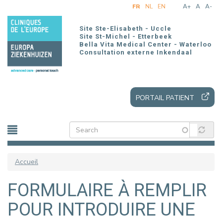
Aller
FR
NL
EN
A+
A
A-
au
contenu
Site Ste-Elisabeth - Uccle
principal
Site St-Michel - Etterbeek
Bella Vita Medical Center - Waterloo
Consultation externe Inkendaal
PORTAIL PATIENT
Accueil
FORMULAIRE À REMPLIR
POUR INTRODUIRE UNE