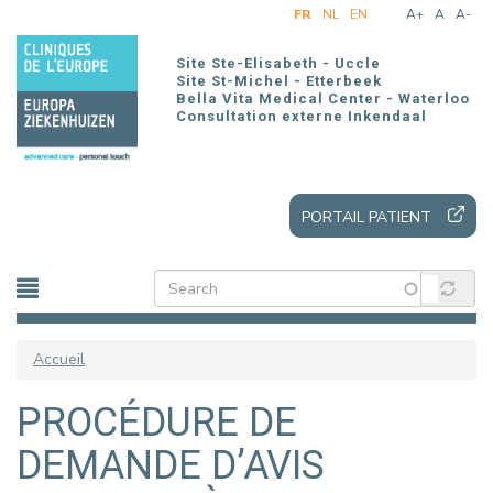
Aller
FR
NL
EN
A+
A
A-
au
contenu
Site Ste-Elisabeth - Uccle
principal
Site St-Michel - Etterbeek
Bella Vita Medical Center - Waterloo
Consultation externe Inkendaal
PORTAIL PATIENT
Accueil
PROCÉDURE DE
DEMANDE D’AVIS