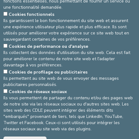
fonctions essentielles, nous permettant de fournir un service ou
une fonctionnalité demandée.
Cookies fonctionnels
Ils garantissent le bon fonctionnement du site web et assurent
Email
une expérience utilisateur plus rapide et plus efficace. Ils sont
utilisés pour améliorer votre expérience sur ce site web tout en
sauvegardant certaines de vos préférences.
Cookies de performance ou d'analyse
Ils collectent des données d'utilisation du site web. Cela est fait
Envoyer votre demande
pour améliorer le contenu de notre site web et l'adapter
davantage à vos préférences.
Cookies de profilage ou publicitaires
AGRANDIR / RÉDUIRE
Ils permettent au site web de vous envoyer des messages
publicitaires personnalisés.
asbl Cliniques de l’Europe – Europa Ziekenhuizen vzw
Cookies de réseaux sociaux
N° d’entreprise : 0432011571
Ils vous permettent de partager du contenu et/ou des pages web
de notre site via les réseaux sociaux ou d'autres sites web. Les
sites web des CDLE peuvent intégrer des éléments dits
"embarqués" provenant de tiers, tels que LinkedIn, YouTube,
Conditions générales d'utilisation
Twitter et Facebook. Ceux-ci sont utilisés pour intégrer les
réseaux sociaux au site web via des plugins.
Politique vie privée