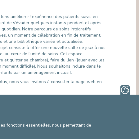
MÉDIATION INTERCULTURELLE
SECTEURS NON LIÉS AUX SOINS
SERVICE DE MÉDIATION (DROITS DU
PATIENT)
tons améliorer l’expérience des patients suivis en
SERVICE JURIDIQUE
sant de s’évader quelques instants pendant et après
SERVICE PASTORAL, ACCOMPAGNEMENT
r quotidien. Notre parcours de soins intégratifs
SPIRITUEL
ves, un moment de célébration en fin de traitement,
SERVICE SOCIAL
s et une bibliothèque variée et actualisée.
rojet consiste à offrir une nouvelle salle de jeux à nos
, au cœur de l'unité de soins. Cet espace
ire et quitter sa chambre), faire du lien (jouer avec les
n moment difficile). Nous souhaitons inclure dans le
enfants par un aménagement inclusif.
r plus, nous vous invitons à consulter la page web en
de vous et faire de ces projets une réussite
 ses fonctions essentielles, nous permettant de