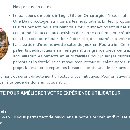
CONTACTER UN PATIENT
Nos projets en cours :
DÉPART
Le
parcours de soins intégratifs en Oncologie
: Nous souhai
FACTURE HOSPITALISATION
One Day oncologie, sur nos 2 sites hospitaliers. En leur propo
leur traitement, nous souhaitons avoir un impact positif sur leu
comprend: Un accès aux activités de remise en forme ou créati
un kit cocoon pour leur retour à domicile, des journées à thème
La c
réation d'une nouvelle salle de jeux en Pédiatrie
: Ce p
patients pédiatriques en aménageant une grande pièce centrale
accueillerait les patients et leurs familles pour jouer (se distra
parents et la fratrie) et se ressourcer (retour au calme après u
projet la prise en compte des besoins spécifiques de certains 
alement et seront directement affectés à ces initiatives. Pour en savoi
der à la page de dons en
cliquant ici
.
ts, nous comptons sur votre soutien pour en parler massivement autour 
ITE POUR AMÉLIORER VOTRE EXPÉRIENCE UTILISATEUR.
e communication
pour vous aider dans cette démarche :
/fonds-des-amis-des-cliniques-de-leurope
iels
dj_e2k
 web. Ils vous permettent de naviguer sur notre site web et d'utiliser
ation (
communication@europehospitals.be
)
e.
de nos patients.