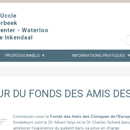
 Uccle
erbeek
Center - Waterloo
e Inkendaal
PROFESSIONNELS
INFORMATIONS PRATIQUES
LTATIONS
SSEURS
TES
ÉS
HOSPITALISATIONS
JOBS
PARTENARIATS
R DU FONDS DES AMIS DES
 OU ANNULER UN RENDEZ-VOUS
 ACHATS
-ELISABETH
UROPE
ADMISSION EN URGENCE
TRAVAILLER AUX CLINIQUES DE L'EU
FONDS DES AMIS DES CLINIQUES DE
L'EUROPE
RE EN CONSULTATION
ONS GÉNÉRALES
MICHEL
DE GESTION DE
CHARTE SOIGNANTS - SOIGNÉS
PLAN DE DIVERSITÉ
OTHÉRAPIE (GGA)
MEMISA ASBL
TION CONSULTATION
E CONFIDENTIALITÉ
TA MEDICAL CENTER
RÉSERVATION DE CHAMBRE
NTION ET LE CONTRÔLE DE
ATION EXTERNE INKENDAAL
ION AUX CLINIQUES DE L’EUROPE
PRÉPARER SON HOSPITALISATION
Connaissez-vous le
Fonds des Amis des Cliniques de l'Euro
ÉTHIQUE
LE SÉJOUR
fondateurs sont le Dr Albert Veys et le Dr Charles Scheid dans 
EN VISITE
améliorer l'expérience du patient dans sa prise en charge.