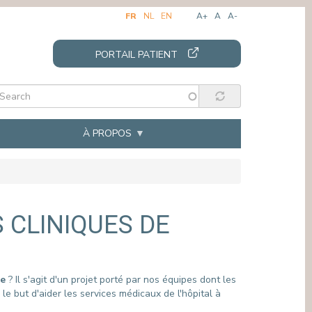
FR
NL
EN
A+
A
A-
PORTAIL PATIENT
À PROPOS
SERVICES DE SOUTIEN
STAGES
 CLINIQUES DE
ROPE
ADMINISTRATION DES PATIENTS &
SECTEUR DES SOINS
FACTURES
SECTEUR MÉDICAL
VOLONTAIRES
SECTEUR PARAMÉDICAL
DEMANDE DE DOSSIER PATIENT
STAGE EN PSYCHOLOGIE
pe
? Il s'agit d'un projet porté par nos équipes dont les
ÉTAT CIVIL
STAGE EN DIÉTÉTIQUE
le but d'aider les services médicaux de l'hôpital à
EN CAS DE DÉCÈS
STAGE AU SERVICE SOCIAL