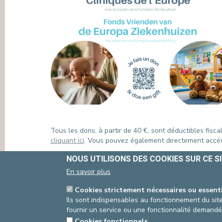
PRESSE & COMMUNICATION
Tous les dons, à partir de 40 €, sont déductibles fisc
cliquant ici
. Vous pouvez également directement accé
Votre rôle est essentiel dans la réussite de ces proje
NOUS UTILISONS DES COOKIES SUR CE S
collective. Vous trouverez ci-dessous des
supports d
En savoir plus
Page web
:
https://www.cliniquesdeleurope.be/fr
Vidéo
Cookies strictement nécessaires ou essent
:
https://www.youtube.com/watch?v=HDmys
Un
Ils sont indispensables au fonctionnement du site
flyer
peut être commandé au Service Communic
fournir un service ou une fonctionnalité demandé
Ensemble, faisons la différence dans le quotidien 
Cookies fonctionnels