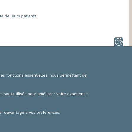
MÉDIATION INTERCULTURELLE
SECTEURS NON LIÉS AUX SOINS
SERVICE DE MÉDIATION (DROITS DU
PATIENT)
te de leurs patients
SERVICE JURIDIQUE
SERVICE PASTORAL, ACCOMPAGNEMENT
SPIRITUEL
SERVICE SOCIAL
 ses fonctions essentielles, nous permettant de
itique vie privée
©2025 Cliniques de l’Europe
ls sont utilisés pour améliorer votre expérience
données de contact
Conditions de facturation
pter davantage à vos préférences.