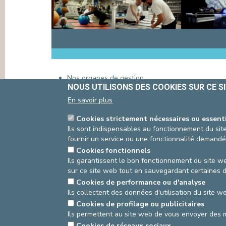
PRESSE & COMMUNICATION
Nos organes de gestion
NOUS UTILISONS DES COOKIES SUR CE S
Découvrez-en le contenu détaillé en cliquant ici.
En savoir plus
Cookies strictement nécessaires ou essent
Ils sont indispensables au fonctionnement du site
fournir un service ou une fonctionnalité demandé
asbl Cliniques de l’Europe – Europa Ziekenhuizen 
N° d’entreprise : 0432011571
Cookies fonctionnels
Ils garantissent le bon fonctionnement du site we
sur ce site web tout en sauvegardant certaines 
Cookies de performance ou d'analyse
Ils collectent des données d'utilisation du site 
Cookies de profilage ou publicitaires
Ils permettent au site web de vous envoyer des 
Cookies de réseaux sociaux