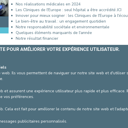
Nos réalisations médicales en 2024
CONTACTER UN PATIENT
Les Cliniques de l'Europe : seul hôpital a être accrédité JCI
DÉPART
Innover pour mieux soigner : les Cliniques de l'Europe à l'écou
FACTURE HOSPITALISATION
Le bien-être au travail : un engagement quotidien
Notre responsabilité sociétale et environnementale
Quelques éléments marquants de l'année
Notre résultat financier
ITE POUR AMÉLIORER VOTRE EXPÉRIENCE UTILISATEUR.
iels
AGRANDIR / RÉDUIRE
 web. Ils vous permettent de naviguer sur notre site web et d'utiliser
e.
vzw
Conditions générales d'utilisation
Pol
b et assurent une expérience utilisateur plus rapide et plus efficace. I
Coor
de vos préférences.
web. Cela est fait pour améliorer le contenu de notre site web et l'ada
messages publicitaires personnalisés.