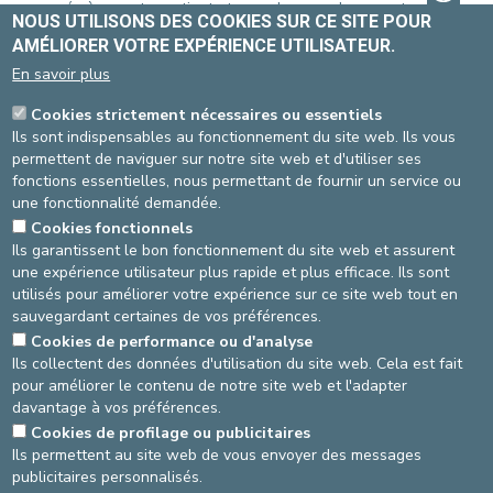
proposée à un autre patient et sera donc perdue pour tous.
NOUS UTILISONS DES COOKIES SUR CE SITE POUR
Vous pouvez annuler votre rendez-vous :
AMÉLIORER VOTRE EXPÉRIENCE UTILISATEUR.
SITE STE-ELISABETH
En savoir plus
Via le mail reçu lors de votre prise de rendez-vous en ligne
Cookies strictement nécessaires ou essentiels
Ou en remplissant
notre formulaire
Ils sont indispensables au fonctionnement du site web. Ils vous
Ou par téléphone
, au 02-614 27 20
permettent de naviguer sur notre site web et d'utiliser ses
fonctions essentielles, nous permettant de fournir un service ou
SITE ST-MICHEL
une fonctionnalité demandée.
Via le mail reçu lors de votre prise de rendez-vous en ligne
Cookies fonctionnels
Ou en remplissant
notre formulaire
Ils garantissent le bon fonctionnement du site web et assurent
Ou par téléphone
, au 02-614 37 20
une expérience utilisateur plus rapide et plus efficace. Ils sont
utilisés pour améliorer votre expérience sur ce site web tout en
sauvegardant certaines de vos préférences.
Dernière vérification: 07/02/2023
Cookies de performance ou d'analyse
Ils collectent des données d'utilisation du site web. Cela est fait
Source
Département administratif
pour améliorer le contenu de notre site web et l'adapter
Dernière modification
23/08/2024
davantage à vos préférences.
Cookies de profilage ou publicitaires
AGRANDIR / RÉDUIRE
Ils permettent au site web de vous envoyer des messages
publicitaires personnalisés.
asbl Cliniques de l’Europe – Europa Ziekenhuizen vzw