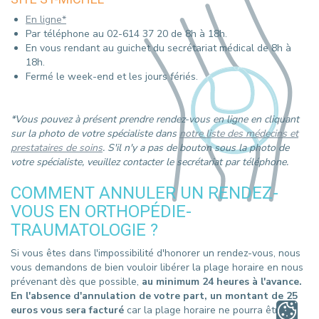
En ligne*
Par téléphone au 02-614 37 20 de 8h à 18h.
En vous rendant au guichet du secrétariat médical de 8h à
18h.
Fermé le week-end et les jours fériés.
*Vous pouvez à présent prendre rendez-vous en ligne en cliquant
sur la photo de votre spécialiste dans
notre liste des médecins et
prestataires de soins
. ​S'il n'y a pas de bouton sous la photo de
votre spécialiste, veuillez contacter le secrétariat par téléphone.
COMMENT ANNULER UN RENDEZ-
VOUS EN ORTHOPÉDIE-
TRAUMATOLOGIE ?
Si vous êtes dans l'impossibilité d'honorer un rendez-vous, nous
vous demandons de bien vouloir libérer la plage horaire en nous
prévenant dès que possible,
au minimum 24 heures à l'avance.
En l'absence d'annulation de votre part, un montant de 25
euros vous sera facturé
car la plage horaire ne pourra être