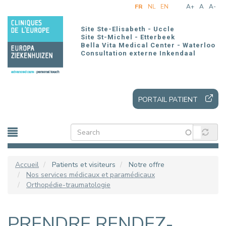
Aller
FR
NL
EN
A+
A
A-
au
contenu
Site Ste-Elisabeth - Uccle
principal
Site St-Michel - Etterbeek
Bella Vita Medical Center - Waterloo
Consultation externe Inkendaal
PORTAIL PATIENT
Accueil
Patients et visiteurs
Notre offre
Nos services médicaux et paramédicaux
Orthopédie-traumatologie
PRENDRE RENDEZ-