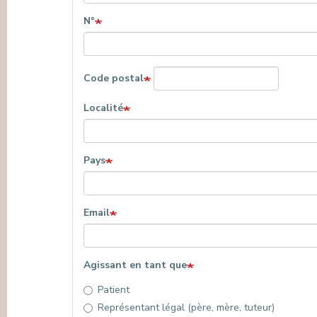
N°
Code postal
Localité
Pays
Email
Agissant en tant que
Patient
Représentant légal (père, mère, tuteur)