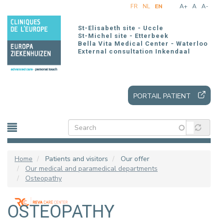
Skip
FR
NL
EN
A+
A
A-
to
main
St-Elisabeth site - Uccle
content
St-Michel site - Etterbeek
Bella Vita Medical Center - Waterloo
External consultation Inkendaal
PORTAIL PATIENT
Home
Patients and visitors
Our offer
Our medical and paramedical departments
Osteopathy
OSTEOPATHY