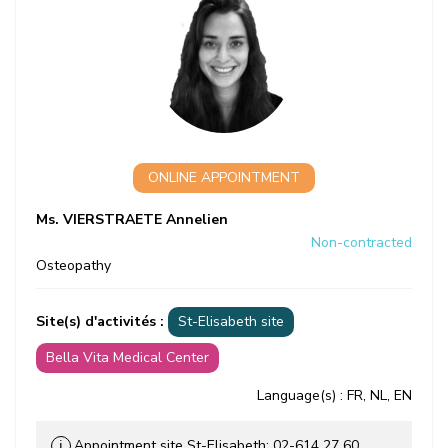
ONLINE APPOINTMENT
Ms. VIERSTRAETE Annelien
Non-contracted
Osteopathy
Site(s) d'activités :
St-Elisabeth site
Bella Vita Medical Center
Language(s)
: FR, NL, EN
Appointment site St-Elisabeth: 02-614 27 60.
ℹ