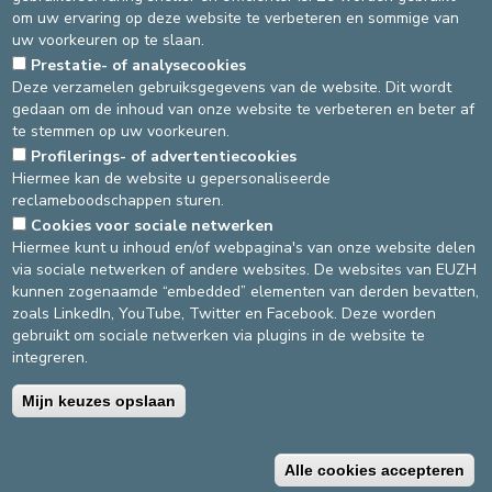
om uw ervaring op deze website te verbeteren en sommige van
uw voorkeuren op te slaan.
KLINISCHE STUDIES
LEDEN
MISSIE
H.H.R.
Prestatie- of analysecookies
Deze verzamelen gebruiksgegevens van de website. Dit wordt
TARIEVEN
FORMULIEREN
gedaan om de inhoud van onze website te verbeteren en beter af
te stemmen op uw voorkeuren.
We nodigen u uit op de tarieven op de
site van fagg
te
Profilerings- of advertentiecookies
raadplegen.
Hiermee kan de website u gepersonaliseerde
reclameboodschappen sturen.
Cookies voor sociale netwerken
DEVELOP / REDUCE
Hiermee kunt u inhoud en/of webpagina's van onze website delen
via sociale netwerken of andere websites. De websites van EUZH
asbl Cliniques de l’Europe – Europa Ziekenhuizen vzw
kunnen zogenaamde “embedded” elementen van derden bevatten,
N° d’entreprise : 0432011571
zoals LinkedIn, YouTube, Twitter en Facebook. Deze worden
gebruikt om sociale netwerken via plugins in de website te
integreren.
Algemene gebruiksvoorwaarden
Privacybeleid
Mijn keuzes opslaan
©2025 Europa Ziekenhuizen
Alle cookies accepteren
Contactgegevens
Facturatievoorwaarden