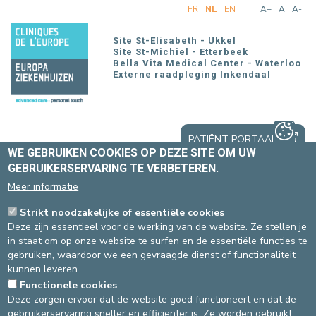
Overslaan
FR
NL
EN
A+
A
A-
en
naar
Site St-Elisabeth - Ukkel
de
Site St-Michiel - Etterbeek
Bella Vita Medical Center - Waterloo
inhoud
Externe raadpleging Inkendaal
gaan
PATIËNT PORTAAL
WE GEBRUIKEN COOKIES OP DEZE SITE OM UW
GEBRUIKERSERVARING TE VERBETEREN.
Meer informatie
Strikt noodzakelijke of essentiële cookies
Deze zijn essentieel voor de werking van de website. Ze stellen je
Home
Over ons
Comités
Ethisch Comité
in staat om op onze website te surfen en de essentiële functies te
gebruiken, waardoor we een gevraagde dienst of functionaliteit
kunnen leveren.
TARIEVEN ETHISCH
Functionele cookies
Deze zorgen ervoor dat de website goed functioneert en dat de
COMITÉ
gebruikerservaring sneller en efficiënter is. Ze worden gebruikt