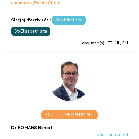
chambers
Pelvis Clinic
Site(s) d'activités :
St-Michel site
St-Elisabeth site
Language(s)
: FR, NL, EN
ONLINE APPOINTMENT
Dr BOMANS Benoît
Non-contracted