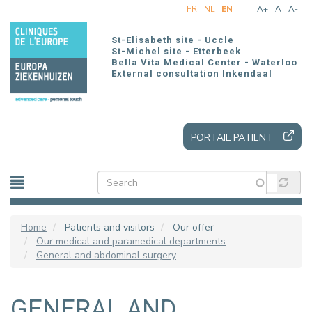
Skip
FR
NL
EN
A+
A
A-
to
main
St-Elisabeth site - Uccle
content
St-Michel site - Etterbeek
Bella Vita Medical Center - Waterloo
External consultation Inkendaal
PORTAIL PATIENT
Home
Patients and visitors
Our offer
Our medical and paramedical departments
General and abdominal surgery
GENERAL AND