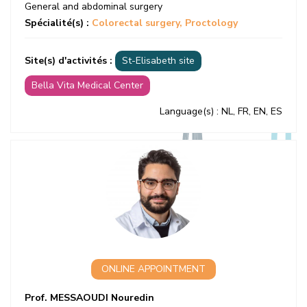
General and abdominal surgery
Spécialité(s) :
Colorectal surgery
Proctology
Site(s) d'activités :
St-Elisabeth site
Bella Vita Medical Center
Language(s)
: NL, FR, EN, ES
ONLINE APPOINTMENT
Prof. MESSAOUDI Nouredin