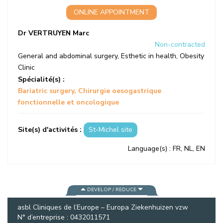
ONLINE APPOINTMENT
Dr VERTRUYEN Marc
Non-contracted
General and abdominal surgery
,
Esthetic in health
,
Obesity
Clinic
Spécialité(s) :
Bariatric surgery
Chirurgie oesogastrique
fonctionnelle et oncologique
Site(s) d'activités :
St-Michel site
Language(s)
: FR, NL, EN
DEVELOP / REDUCE
asbl Cliniques de l’Europe – Europa Ziekenhuizen vzw
N° d’entreprise : 0432011571