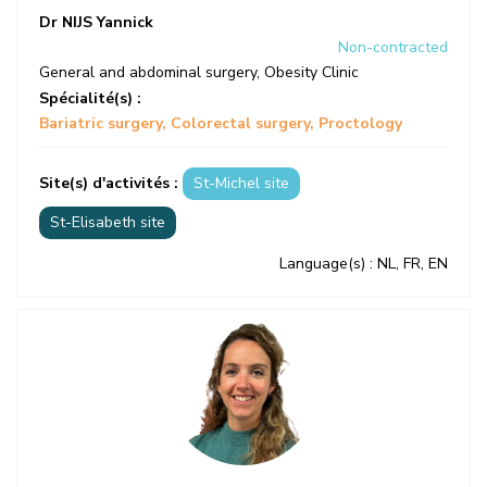
Dr NIJS Yannick
Non-contracted
General and abdominal surgery
,
Obesity Clinic
Spécialité(s) :
Bariatric surgery
Colorectal surgery
Proctology
Site(s) d'activités :
St-Michel site
St-Elisabeth site
Language(s)
: NL, FR, EN