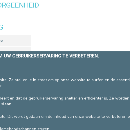
ORGEENHEID
EEN PATIËNT CONTACTEREN
VERTREK
PATIËNTENADMINISTRATIE & FACTUR
HOSPITALISATIE
G
ie
erpleegkundige
OM UW GEBRUIKERSERVARING TE VERBETEREN.
DEVELOP / REDUCE
ite. Ze stellen je in staat om op onze website te surfen en de essent
vzw
Algemene gebruiksvoorwaarden
n.
eert en dat de gebruikerservaring sneller en efficiënter is. Ze worde
 slaan.
te. Dit wordt gedaan om de inhoud van onze website te verbeteren e
clameboodschappen sturen.