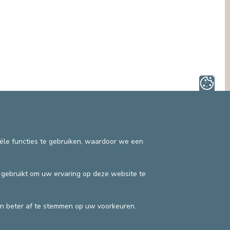
OMBUDSDIENST (PATIËNTENRECHTEN)
ANDERE SECTOREN
JURIDISCHE DIENST
EN
PASTORALE DIENST, SPIRITUELE
BEGELEIDING
SOCIALE DIENST
iële functies te gebruiken, waardoor we een
Privacybeleid
©2025 Europa Ziekenhuizen
n gebruikt om uw ervaring op deze website te
Contactgegevens
Facturatievoorwaarden
n beter af te stemmen op uw voorkeuren.