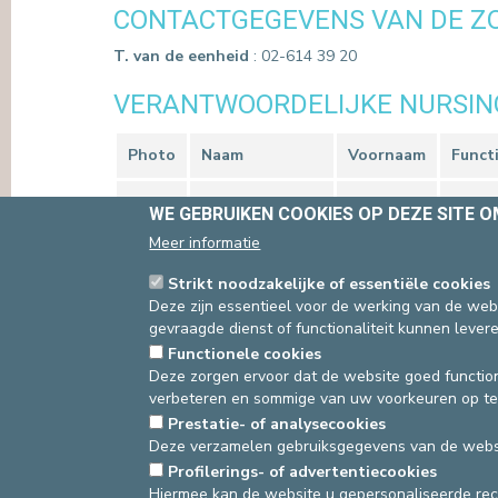
CONTACTGEGEVENS VAN DE Z
T. van de eenheid
: 02-614 39 20
VERANTWOORDELIJKE NURSIN
Photo
Naam
Voornaam
Funct
VANDER SNICKT
Patricia
Hoodv
WE GEBRUIKEN COOKIES OP DEZE SITE 
Meer informatie
Strikt noodzakelijke of essentiële cookies
Deze zijn essentieel voor de werking van de webs
asbl Cliniques de l’Europe – Europa Ziekenhuizen 
gevraagde dienst of functionaliteit kunnen levere
N° d’entreprise : 0432011571
Functionele cookies
Deze zorgen ervoor dat de website goed function
verbeteren en sommige van uw voorkeuren op te
Prestatie- of analysecookies
Deze verzamelen gebruiksgegevens van de websi
Profilerings- of advertentiecookies
Hiermee kan de website u gepersonaliseerde re