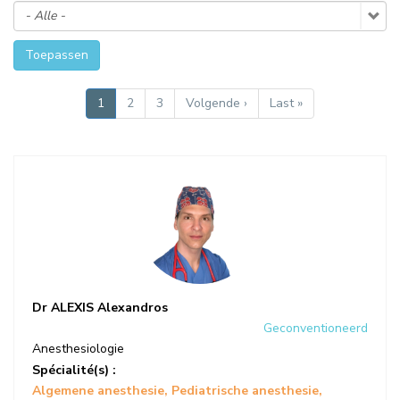
Toepassen
PAGINERING
Huidige
1
Pagina
2
Pagina
3
Volgende
Volgende ›
Laatste
Last »
pagina
pagina
pagina
Dr ALEXIS Alexandros
Geconventioneerd
Anesthesiologie
Spécialité(s) :
Algemene anesthesie
Pediatrische anesthesie