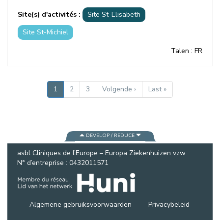
Site(s) d'activités :
Site St-Elisabeth
Site St-Michiel
Talen
: FR
PAGINERING
Huidige
1
Pagina
2
Pagina
3
Volgende
Volgende ›
Laatste
Last »
pagina
pagina
pagina
DEVELOP / REDUCE
asbl Cliniques de l’Europe – Europa Ziekenhuizen vzw
N° d’entreprise : 0432011571
Algemene gebruiksvoorwaarden
Privacybeleid