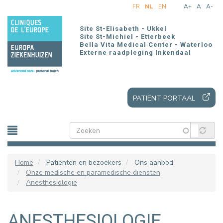
Overslaan
FR
NL
EN
A+
A
A-
en
naar
Site St-Elisabeth - Ukkel
de
Site St-Michiel - Etterbeek
Bella Vita Medical Center - Waterloo
inhoud
Externe raadpleging Inkendaal
gaan
PATIËNT PORTAAL
Home
Patiënten en bezoekers
Ons aanbod
Onze medische en paramedische diensten
Anesthesiologie
ANESTHESIOLOGIE