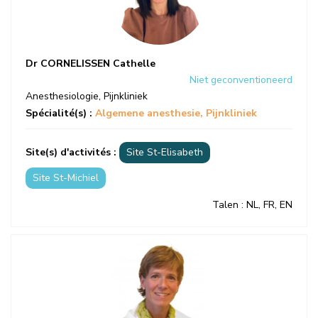
Dr CORNELISSEN Cathelle
Niet geconventioneerd
Anesthesiologie
,
Pijnkliniek
Spécialité(s) :
Algemene anesthesie
Pijnkliniek
Site(s) d'activités :
Site St-Elisabeth
Site St-Michiel
Talen
: NL, FR, EN