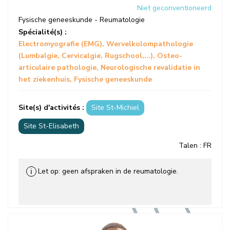
Niet geconventioneerd
Fysische geneeskunde - Reumatologie
Spécialité(s) :
Electromyografie (EMG)
Wervelkolompathologie
(Lumbalgie, Cervicalgie, Rugschool,...)
Osteo-
articulaire pathologie
Neurologische revalidatie in
het ziekenhuis
Fysische geneeskunde
Site(s) d'activités :
Site St-Michiel
Site St-Elisabeth
Talen
: FR
Let op: geen afspraken in de reumatologie.
ℹ