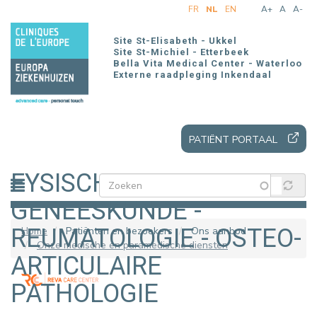
Overslaan
FR
NL
EN
A+
A
A-
en
naar
Site St-Elisabeth - Ukkel
de
Site St-Michiel - Etterbeek
Bella Vita Medical Center - Waterloo
inhoud
Externe raadpleging Inkendaal
gaan
PATIËNT PORTAAL
FYSISCHE
GENEESKUNDE -
REUMATOLOGIE - OSTEO-
Home
Patiënten en bezoekers
Ons aanbod
Onze medische en paramedische diensten
ARTICULAIRE
PATHOLOGIE