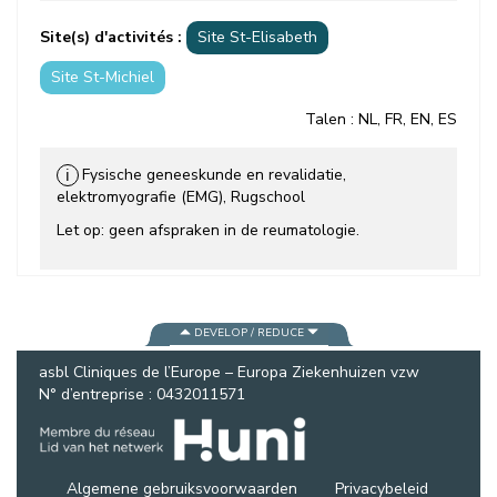
Site(s) d'activités :
Site St-Elisabeth
Site St-Michiel
Talen
: NL, FR, EN, ES
Fysische geneeskunde en revalidatie,
ℹ
elektromyografie (EMG), Rugschool
Let op: geen afspraken in de reumatologie.
DEVELOP / REDUCE
asbl Cliniques de l’Europe – Europa Ziekenhuizen vzw
N° d’entreprise : 0432011571
Algemene gebruiksvoorwaarden
Privacybeleid