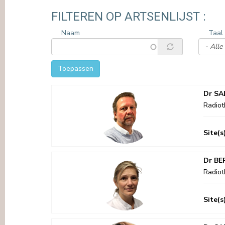
PERS
FILTEREN OP ARTSENLIJST :
Naam
Taal
Toepassen
Dr SA
Radiot
Site(s
Dr BE
Radiot
Site(s