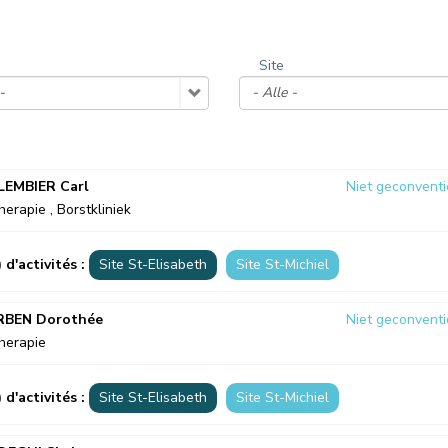
OP BEZOEK
EEN PATIËNT CONTACTEREN
VERTREK
Site
PATIËNTENADMINISTRATIE & FACTUR
HOSPITALISATIE
LEMBIER Carl
Niet geconvent
herapie
,
Borstkliniek
) d'activités :
Site St-Elisabeth
Site St-Michiel
RBEN Dorothée
Niet geconvent
herapie
) d'activités :
Site St-Elisabeth
Site St-Michiel