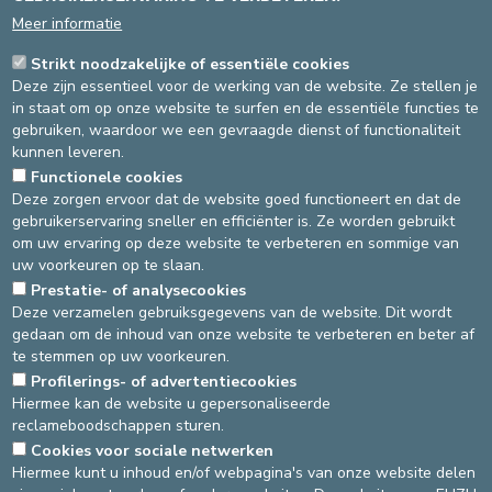
jaren hebben geleverd
," zegt de medisch directeur.
Meer informatie
"
Dit is het einde van het eerste hoofdstuk en het begin van het
tweede, want we beginnen ons nu voor te bereiden op de
Strikt noodzakelijke of essentiële cookies
volgende evaluatie, die zal plaatsvinden aan het einde van de
Deze zijn essentieel voor de werking van de website. Ze stellen je
driejarige accreditatieperiode, waardoor onze medewerkers
in staat om op onze website te surfen en de essentiële functies te
gemotiveerd en blijven streven naar continue verbetering. JCI werkt
gebruiken, waardoor we een gevraagde dienst of functionaliteit
haar standaarden regelmatig bij en verfijnt ze. Het blijft een grote
kunnen leveren.
uitdaging om aan de strenge internationale eisen van dit label te
Functionele cookies
voldoen
," zegt Dr. Spencer.
Deze zorgen ervoor dat de website goed functioneert en dat de
gebruikerservaring sneller en efficiënter is. Ze worden gebruikt
Peter Fontaine besluit: "
Aan het begin van zo'n proces zijn vragen
om uw ervaring op deze website te verbeteren en sommige van
natuurlijk legitiem. Maar vandaag zijn alle medewerkers ervan
uw voorkeuren op te slaan.
overtuigd dat de accreditatie het ziekenhuis letterlijk op alle
vlakken heeft veranderd, niet alleen op het vlak van zorg, maar
Prestatie- of analysecookies
Deze verzamelen gebruiksgegevens van de website. Dit wordt
bijvoorbeeld ook op het vlak van ondersteunende diensten.
gedaan om de inhoud van onze website te verbeteren en beter af
Namens het Directiecomité van het ziekenhuis wil ik al onze
te stemmen op uw voorkeuren.
medewerkers, die zo hard hebben gewerkt om deze accreditatie te
behalen en om de patiëntenzorg en -veiligheid dag na dag te
Profilerings- of advertentiecookies
verbeteren, heel hartelijk bedanken.
"
Hiermee kan de website u gepersonaliseerde
reclameboodschappen sturen.
Cookies voor sociale netwerken
DEVELOP / REDUCE
Hiermee kunt u inhoud en/of webpagina's van onze website delen