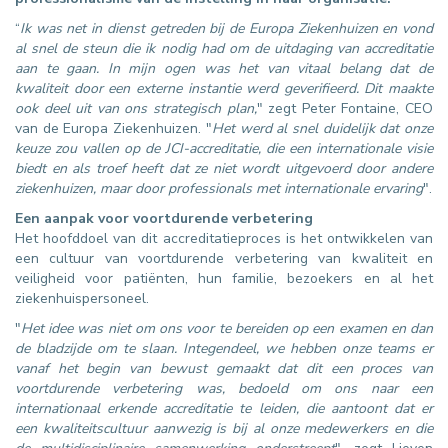
“
Ik was net in dienst getreden bij de Europa Ziekenhuizen en vond
al snel de steun die ik nodig had om de uitdaging van accreditatie
aan te gaan. In mijn ogen was het van vitaal belang dat de
kwaliteit door een externe instantie werd geverifieerd. Dit maakte
ook deel uit van ons strategisch plan,
" zegt Peter Fontaine, CEO
van de Europa Ziekenhuizen. "
Het werd al snel duidelijk dat onze
keuze zou vallen op de JCI-accreditatie, die een internationale visie
biedt en als troef heeft dat ze niet wordt uitgevoerd door andere
ziekenhuizen, maar door professionals met internationale ervaring
".
Een aanpak voor voortdurende verbetering
Het hoofddoel van dit accreditatieproces is het ontwikkelen van
een cultuur van voortdurende verbetering van kwaliteit en
veiligheid voor patiënten, hun familie, bezoekers en al het
ziekenhuispersoneel.
"
Het idee was niet om ons voor te bereiden op een examen en dan
de bladzijde om te slaan. Integendeel, we hebben onze teams er
vanaf het begin van bewust gemaakt dat dit een proces van
voortdurende verbetering was, bedoeld om ons naar een
internationaal erkende accreditatie te leiden, die aantoont dat er
een kwaliteitscultuur aanwezig is bij al onze medewerkers en die