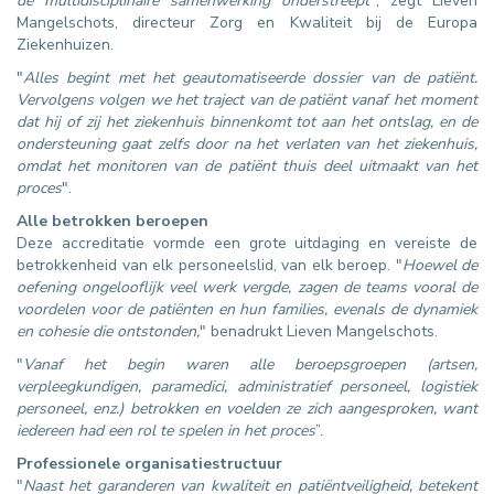
de multidisciplinaire samenwerking onderstreept
", zegt Lieven
Mangelschots, directeur Zorg en Kwaliteit bij de Europa
Ziekenhuizen.
"
Alles begint met het geautomatiseerde dossier van de patiënt.
Vervolgens volgen we het traject van de patiënt vanaf het moment
dat hij of zij het ziekenhuis binnenkomt tot aan het ontslag, en de
ondersteuning gaat zelfs door na het verlaten van het ziekenhuis,
omdat het monitoren van de patiënt thuis deel uitmaakt van het
proces
".
Alle betrokken beroepen
Deze accreditatie vormde een grote uitdaging en vereiste de
betrokkenheid van elk personeelslid, van elk beroep. "
Hoewel de
oefening ongelooflijk veel werk vergde, zagen de teams vooral de
voordelen voor de patiënten en hun families, evenals de dynamiek
en cohesie die ontstonden,
" benadrukt Lieven Mangelschots.
"
Vanaf het begin waren alle beroepsgroepen (artsen,
verpleegkundigen, paramedici, administratief personeel, logistiek
personeel, enz.) betrokken en voelden ze zich aangesproken, want
iedereen had een rol te spelen in het proces
”.
Professionele organisatiestructuur
"
Naast het garanderen van kwaliteit en patiëntveiligheid, betekent