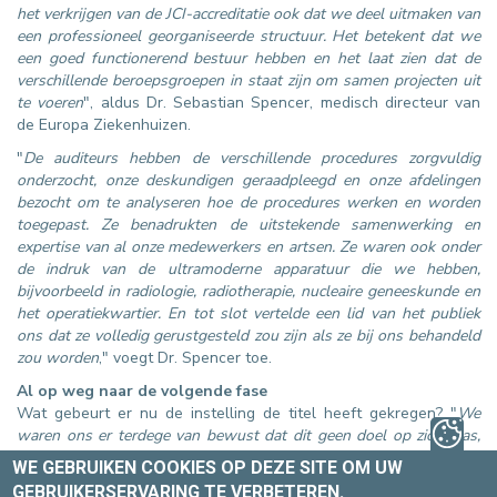
het verkrijgen van de JCI-accreditatie ook dat we deel uitmaken van
een professioneel georganiseerde structuur. Het betekent dat we
een goed functionerend bestuur hebben en het laat zien dat de
verschillende beroepsgroepen in staat zijn om samen projecten uit
te voeren
", aldus Dr. Sebastian Spencer, medisch directeur van
de Europa Ziekenhuizen.
"
De auditeurs hebben de verschillende procedures zorgvuldig
onderzocht, onze deskundigen geraadpleegd en onze afdelingen
bezocht om te analyseren hoe de procedures werken en worden
toegepast. Ze benadrukten de uitstekende samenwerking en
expertise van al onze medewerkers en artsen. Ze waren ook onder
de indruk van de ultramoderne apparatuur die we hebben,
bijvoorbeeld in radiologie, radiotherapie, nucleaire geneeskunde en
het operatiekwartier. En tot slot vertelde een lid van het publiek
ons dat ze volledig gerustgesteld zou zijn als ze bij ons behandeld
zou worden
," voegt Dr. Spencer toe.
Al op weg naar de volgende fase
Wat gebeurt er nu de instelling de titel heeft gekregen? "
We
waren ons er terdege van bewust dat dit geen doel op zich was,
maar dat we aan een lang proces begonnen zijn. Vandaag worden
WE GEBRUIKEN COOKIES OP DEZE SITE OM UW
onze teams beloond voor de vele inspanningen die ze de afgelopen
GEBRUIKERSERVARING TE VERBETEREN.