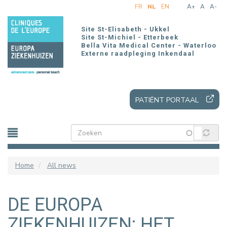
Overslaan
FR
NL
EN
A+
A
A-
en
naar
Site St-Elisabeth - Ukkel
de
Site St-Michiel - Etterbeek
Bella Vita Medical Center - Waterloo
inhoud
Externe raadpleging Inkendaal
gaan
PATIËNT PORTAAL
Home
All news
DE EUROPA
ZIEKENHUIZEN: HET