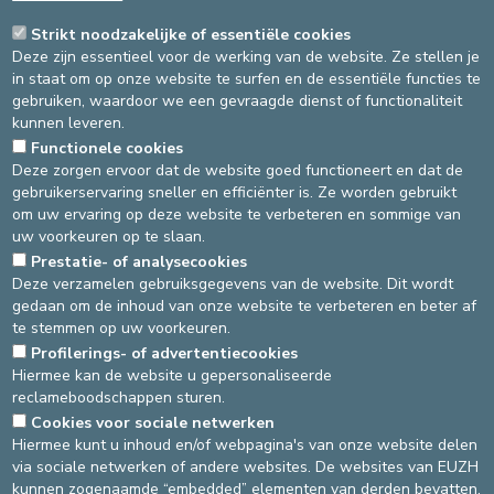
ONDERZOEKEN IN DE
Strikt noodzakelijke of essentiële cookies
Deze zijn essentieel voor de werking van de website. Ze stellen je
RADIOLOGIE ONLINE
in staat om op onze website te surfen en de essentiële functies te
gebruiken, waardoor we een gevraagde dienst of functionaliteit
kunnen leveren.
Wij zijn verheugd de toegankelijkheid van
Functionele cookies
onze diensten verder te verbeteren!
Deze zorgen ervoor dat de website goed functioneert en dat de
Voortaan kunnen afspraken voor uw
gebruikerservaring sneller en efficiënter is. Ze worden gebruikt
MRI-onderzoeken in de Radiologie
om uw ervaring op deze website te verbeteren en sommige van
rechtstreeks online worden gemaakt,
uw voorkeuren op te slaan.
eenvoudig en in slechts enkele klikken.
Prestatie- of analysecookies
Deze verzamelen gebruiksgegevens van de website. Dit wordt
gedaan om de inhoud van onze website te verbeteren en beter af
U kunt een afspraak maken via deze link.
te stemmen op uw voorkeuren.
Deze nieuwe mogelijkheid om online afspraken te maken biedt u
meer flexibiliteit en snelheid in uw zorgtraject.
Profilerings- of advertentiecookies
Hiermee kan de website u gepersonaliseerde
reclameboodschappen sturen.
Cookies voor sociale netwerken
DEVELOP / REDUCE
Hiermee kunt u inhoud en/of webpagina's van onze website delen
via sociale netwerken of andere websites. De websites van EUZH
asbl Cliniques de l’Europe – Europa Ziekenhuizen vzw
kunnen zogenaamde “embedded” elementen van derden bevatten,
N° d’entreprise : 0432011571