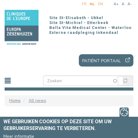
Overslaan
FR
NL
EN
A+
A
A-
en
naar
Site St-Elisabeth - Ukkel
de
Site St-Michiel - Etterbeek
Bella Vita Medical Center - Waterloo
inhoud
Externe raadpleging Inkendaal
gaan
PATIËNT PORTAAL
Home
All news
NIEUW! MAAK UW
WE GEBRUIKEN COOKIES OP DEZE SITE OM UW
GEBRUIKERSERVARING TE VERBETEREN.
AFSPRAKEN VOOR MRI-
Meer informatie