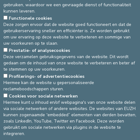
02-614 37 30
gebruiken, waardoor we een gevraagde dienst of functionaliteit
kunnen leveren.
Site St-Michiel
Functionele cookies
Borstkliniek
ONLINE AFSPRAAK
Deze zorgen ervoor dat de website goed functioneert en dat de
Site St-Michiel
gebruikerservaring sneller en efficiënter is. Ze worden gebruikt
om uw ervaring op deze website te verbeteren en sommige van
Bekkenbodemkliniek
ONLINE AFSPRAAK
uw voorkeuren op te slaan.
Site St-Michiel
Prestatie- of analysecookies
Deze verzamelen gebruiksgegevens van de website. Dit wordt
Endometriosekliniek
Pas de RDV en ligne
gedaan om de inhoud van onze website te verbeteren en beter af
Site St-Elisabeth
te stemmen op uw voorkeuren.
Profilerings- of advertentiecookies
Endometriosekliniek
Pas de RDV en ligne
Hiermee kan de website u gepersonaliseerde
reclameboodschappen sturen.
Cookies voor sociale netwerken
DEVELOP / REDUCE
Hiermee kunt u inhoud en/of webpagina's van onze website delen
via sociale netwerken of andere websites. De websites van EUZH
asbl Cliniques de l’Europe – Europa Ziekenhuizen vzw
kunnen zogenaamde “embedded” elementen van derden bevatten,
N° d’entreprise : 0432011571
zoals LinkedIn, YouTube, Twitter en Facebook. Deze worden
gebruikt om sociale netwerken via plugins in de website te
integreren.