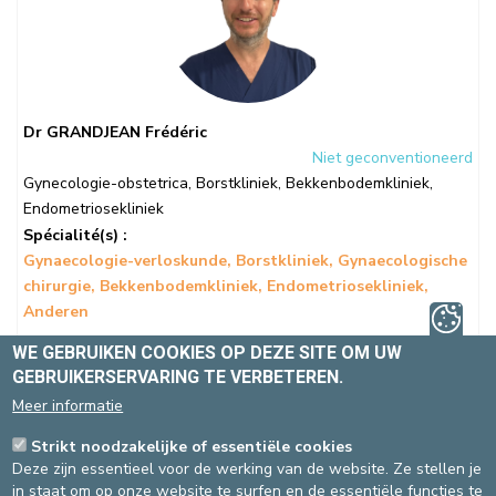
Dr GRANDJEAN Frédéric
Niet geconventioneerd
Gynecologie-obstetrica
,
Borstkliniek
,
Bekkenbodemkliniek
,
Endometriosekliniek
Spécialité(s) :
Gynaecologie-verloskunde
Borstkliniek
Gynaecologische
chirurgie
Bekkenbodemkliniek
Endometriosekliniek
Anderen
WE GEBRUIKEN COOKIES OP DEZE SITE OM UW
Talen
: FR, EN, NL
GEBRUIKERSERVARING TE VERBETEREN.
Meer informatie
Strikt noodzakelijke of essentiële cookies
Site St-Michiel
Deze zijn essentieel voor de werking van de website. Ze stellen je
Gynecologie-obstetrica
ONLINE AFSPRAAK
in staat om op onze website te surfen en de essentiële functies te