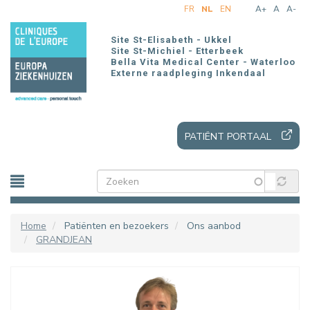
Overslaan
FR
NL
EN
A+
A
A-
en
naar
Site St-Elisabeth - Ukkel
de
Site St-Michiel - Etterbeek
Bella Vita Medical Center - Waterloo
inhoud
Externe raadpleging Inkendaal
gaan
PATIËNT PORTAAL
Home
Patiënten en bezoekers
Ons aanbod
GRANDJEAN