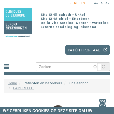
Overslaan
FR
NL
EN
A+
A
A-
en
naar
Site St-Elisabeth - Ukkel
de
Site St-Michiel - Etterbeek
Bella Vita Medical Center - Waterloo
inhoud
Externe raadpleging Inkendaal
gaan
PATIËNT PORTAAL
Home
Patiënten en bezoekers
Ons aanbod
LAMBRECHT
WE GEBRUIKEN COOKIES OP DEZE SITE OM UW