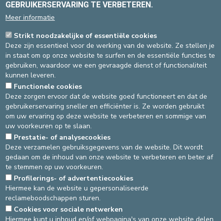
GEBRUIKERSERVARING TE VERBETEREN.
Meer informatie
Strikt noodzakelijke of essentiële cookies
Deze zijn essentieel voor de werking van de website. Ze stellen je
in staat om op onze website te surfen en de essentiële functies te
Dr LAMBRECHT Noémia
gebruiken, waardoor we een gevraagde dienst of functionaliteit
Niet geconventioneerd
kunnen leveren.
Oftalmologie
Functionele cookies
Spécialité(s) :
Medisch netvlies
Deze zorgen ervoor dat de website goed functioneert en dat de
gebruikerservaring sneller en efficiënter is. Ze worden gebruikt
Talen
: FR, NL, EN
om uw ervaring op deze website te verbeteren en sommige van
uw voorkeuren op te slaan.
Prestatie- of analysecookies
Deze verzamelen gebruiksgegevens van de website. Dit wordt
Site St-Elisabeth
gedaan om de inhoud van onze website te verbeteren en beter af
te stemmen op uw voorkeuren.
Oftalmologie
Pas de RDV en ligne
Profilerings- of advertentiecookies
02-614 27 54
Hiermee kan de website u gepersonaliseerde
reclameboodschappen sturen.
Cookies voor sociale netwerken
DEVELOP / REDUCE
Hiermee kunt u inhoud en/of webpagina's van onze website delen