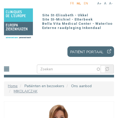
Overslaan
FR
NL
EN
A+
A
A-
en
naar
Site St-Elisabeth - Ukkel
de
Site St-Michiel - Etterbeek
Bella Vita Medical Center - Waterloo
inhoud
Externe raadpleging Inkendaal
gaan
PATIËNT PORTAAL
Home
Patiënten en bezoekers
Ons aanbod
MIKOLAJCZAK