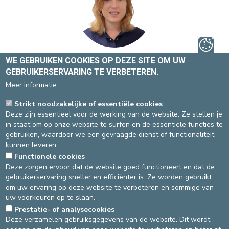
WE GEBRUIKEN COOKIES OP DEZE SITE OM UW
Mevr. MIKOLAJCZAK Marie-Caroline
GEBRUIKERSERVARING TE VERBETEREN.
Diëtetiek
,
Endometriosekliniek
Meer informatie
Spécialité(s) :
Evenwichtige voeding
Sportvoeding
Gewichtsverlies /
Strikt noodzakelijke of essentiële cookies
Weight & Healthcare
Diëtetiek Endocrinologie /
Deze zijn essentieel voor de werking van de website. Ze stellen je
Diabetes
Diëtetiek Gastro-enterologie
Diëtetiek
in staat om op onze website te surfen en de essentiële functies te
Endometriosekliniek
gebruiken, waardoor we een gevraagde dienst of functionaliteit
kunnen leveren.
Talen
: FR, NL, EN
Functionele cookies
Deze zorgen ervoor dat de website goed functioneert en dat de
gebruikerservaring sneller en efficiënter is. Ze worden gebruikt
om uw ervaring op deze website te verbeteren en sommige van
Site St-Michiel
uw voorkeuren op te slaan.
Prestatie- of analysecookies
Diëtetiek
ONLINE AFSPRAAK
Deze verzamelen gebruiksgegevens van de website. Dit wordt
02-614 44 00