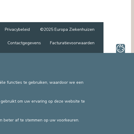
OMBUDSDIENST (PATIËNTENRECHTEN)
ANDERE SECTOREN
JURIDISCHE DIENST
EN
PASTORALE DIENST, SPIRITUELE
BEGELEIDING
Privacybeleid
©2025 Europa Ziekenhuizen
SOCIALE DIENST
Contactgegevens
Facturatievoorwaarden
iële functies te gebruiken, waardoor we een
n gebruikt om uw ervaring op deze website te
n beter af te stemmen op uw voorkeuren.