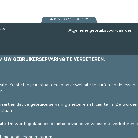
EEN PATIËNT CONTACTEREN
VERTREK
PATIËNTENADMINISTRATIE & FACTUR
DEVELOP / REDUCE
HOSPITALISATIE
vzw
Algemene gebruiksvoorwaarden
OM UW GEBRUIKERSERVARING TE VERBETEREN.
ite. Ze stellen je in staat om op onze website te surfen en de essent
n.
eert en dat de gebruikerservaring sneller en efficiënter is. Ze worde
 slaan.
te. Dit wordt gedaan om de inhoud van onze website te verbeteren e
clameboodschappen sturen.