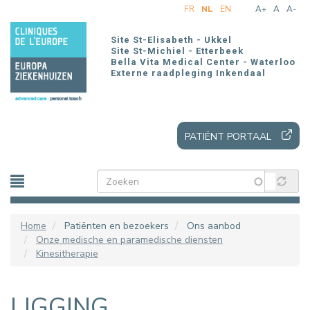
Overslaan
FR
NL
EN
A+
A
A-
en
naar
Site St-Elisabeth - Ukkel
de
Site St-Michiel - Etterbeek
Bella Vita Medical Center - Waterloo
inhoud
Externe raadpleging Inkendaal
gaan
PATIËNT PORTAAL
Home
Patiënten en bezoekers
Ons aanbod
Onze medische en paramedische diensten
Kinesitherapie
LIGGING