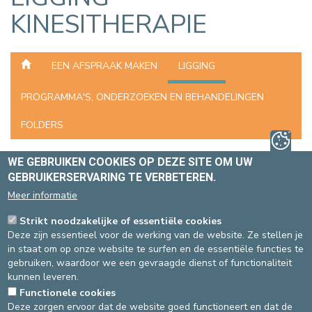
KINESITHERAPIE
EEN AFSPRAAK MAKEN
LIGGING
PROGRAMMA'S, ONDERZOEKEN EN BEHANDELINGEN
FOLDERS
WE GEBRUIKEN COOKIES OP DEZE SITE OM UW
WAAR BEVINDT ZICH DE DIENST
GEBRUIKERSERVARING TE VERBETEREN.
KINESITHERAPIE?
Meer informatie
SITE ST-ELISABETH
Strikt noodzakelijke of essentiële cookies
De eenheid voor
locomotorische revalidatie
bevindt zich in
Deze zijn essentieel voor de werking van de website. Ze stellen je
vleugel B, verdieping -1, straat 750.
in staat om op onze website te surfen en de essentiële functies te
gebruiken, waardoor we een gevraagde dienst of functionaliteit
De eenheid "
materniteit
" bevindt zich op de benedenverdieping
kunnen leveren.
– dienst materniteit – gynaecologie.
Functionele cookies
SITE ST-MICHIEL
Deze zorgen ervoor dat de website goed functioneert en dat de