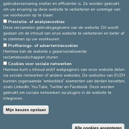
De eenheid voor
locomotorische revalidatie
bevindt zich op -1
gebruikerservaring sneller en efficiënter is. Ze worden gebruikt
(volg de groene pijl).
om uw ervaring op deze website te verbeteren en sommige van
uw voorkeuren op te slaan.
BELLA VITA MEDICAL CENTER
Prestatie- of analysecookies
Via de onthaalbalie van het centrum.
Deze verzamelen gebruiksgegevens van de website. Dit wordt
gedaan om de inhoud van onze website te verbeteren en beter af
te stemmen op uw voorkeuren.
Source
Verantwoordelijk Paramedici
Profilerings- of advertentiecookies
Dernière modification
26/02/2025
Hiermee kan de website u gepersonaliseerde
reclameboodschappen sturen.
Cookies voor sociale netwerken
DEVELOP / REDUCE
Hiermee kunt u inhoud en/of webpagina's van onze website delen
via sociale netwerken of andere websites. De websites van EUZH
asbl Cliniques de l’Europe – Europa Ziekenhuizen vzw
kunnen zogenaamde “embedded” elementen van derden bevatten,
N° d’entreprise : 0432011571
zoals LinkedIn, YouTube, Twitter en Facebook. Deze worden
gebruikt om sociale netwerken via plugins in de website te
integreren.
Algemene gebruiksvoorwaarden
Privacybeleid
Mijn keuzes opslaan
©2025 Europa Ziekenhuizen
Alle cookies accepteren