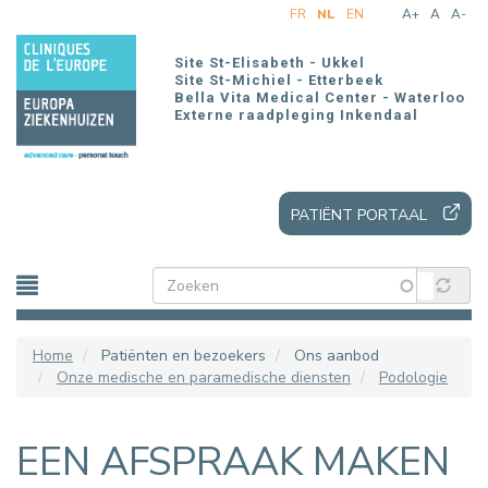
Overslaan
FR
NL
EN
A+
A
A-
en
naar
Site St-Elisabeth - Ukkel
de
Site St-Michiel - Etterbeek
Bella Vita Medical Center - Waterloo
inhoud
Externe raadpleging Inkendaal
gaan
PATIËNT PORTAAL
Home
Patiënten en bezoekers
Ons aanbod
Onze medische en paramedische diensten
Podologie
EEN AFSPRAAK MAKEN