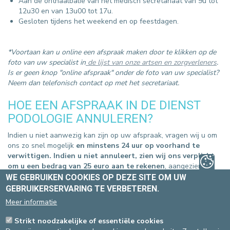
Aan de onthaalbalie van het medisch secretariaat van 9u tot
12u30 en van 13u00 tot 17u.
Gesloten tijdens het weekend en op feestdagen.
*Voortaan kan u online een afspraak maken door te klikken op de
foto van uw specialist in
de lijst van onze artsen en zorgverleners
.
Is er geen knop "online afspraak" onder de foto van uw specialist?
Neem dan telefonisch contact op met het secretariaat.
HOE EEN AFSPRAAK IN DE DIENST
PODOLOGIE ANNULEREN?
Indien u niet aanwezig kan zijn op uw afspraak, vragen wij u om
ons zo snel mogelijk
en minstens 24 uur op voorhand te
verwittigen. Indien u niet annuleert, zien wij ons verplicht
om u een bedrag van 25 euro aan te rekenen
, aangezien de
afspraak aan geen andere patiënt meer kan worden voorgesteld
WE GEBRUIKEN COOKIES OP DEZE SITE OM UW
en dus verloren is voor iedereen.
GEBRUIKERSERVARING TE VERBETEREN.
Meer informatie
U kan uw afspraak annuleren :
SITE ST-ELISABETH
Strikt noodzakelijke of essentiële cookies