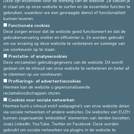
Deze zijn essentieel voor de werking van de website. Ze stellen je
via de mail dat u ontving toen u uw online afspraak maakte
in staat om op onze website te surfen en de essentiële functies te
of door
ons formulier
in te vullen
gebruiken, waardoor we een gevraagde dienst of functionaliteit
of per telefoon op 02-614 27 60
kunnen leveren.
SITE ST-MICHIEL
Functionele cookies
via de mail dat u ontving toen u uw online afspraak maakte
Deze zorgen ervoor dat de website goed functioneert en dat de
of door
ons formulier
in te vullen
gebruikerservaring sneller en efficiënter is. Ze worden gebruikt
of per telefoon op 02-614 37 60
om uw ervaring op deze website te verbeteren en sommige van
uw voorkeuren op te slaan.
Prestatie- of analysecookies
Deze verzamelen gebruiksgegevens van de website. Dit wordt
gedaan om de inhoud van onze website te verbeteren en beter af
Bron
: Afdeling Administratie -
Laatste update
: 24/08/2021
te stemmen op uw voorkeuren.
Source
Afdeling Administratie
Profilerings- of advertentiecookies
Dernière modification
26/08/2024
Hiermee kan de website u gepersonaliseerde
reclameboodschappen sturen.
Cookies voor sociale netwerken
DEVELOP / REDUCE
Hiermee kunt u inhoud en/of webpagina's van onze website delen
via sociale netwerken of andere websites. De websites van EUZH
asbl Cliniques de l’Europe – Europa Ziekenhuizen vzw
kunnen zogenaamde “embedded” elementen van derden bevatten,
N° d’entreprise : 0432011571
zoals LinkedIn, YouTube, Twitter en Facebook. Deze worden
gebruikt om sociale netwerken via plugins in de website te