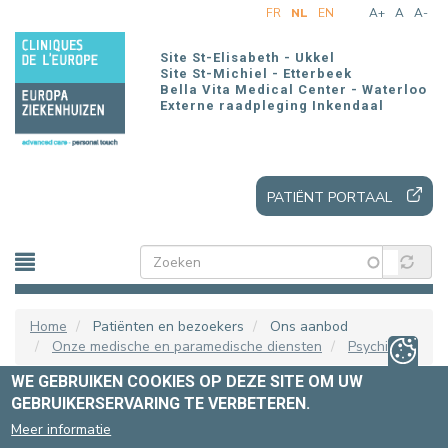
Overslaan
FR
NL
EN
A+
A
A-
en
naar
Site St-Elisabeth - Ukkel
de
Site St-Michiel - Etterbeek
Bella Vita Medical Center - Waterloo
inhoud
Externe raadpleging Inkendaal
gaan
PATIËNT PORTAAL
Home
Patiënten en bezoekers
Ons aanbod
Onze medische en paramedische diensten
Psychiatrie
WE GEBRUIKEN COOKIES OP DEZE SITE OM UW
GEBRUIKERSERVARING TE VERBETEREN.
LIGGING RAADPLEGING
Meer informatie