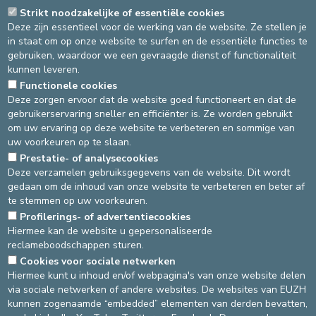
PSYCHIATRIE
Strikt noodzakelijke of essentiële cookies
Deze zijn essentieel voor de werking van de website. Ze stellen je
in staat om op onze website te surfen en de essentiële functies te
ARTSEN
EEN AFSPRAAK MAKEN
LIGGING
gebruiken, waardoor we een gevraagde dienst of functionaliteit
kunnen leveren.
Functionele cookies
WAAR BEVINDT ZICH DE
Deze zorgen ervoor dat de website goed functioneert en dat de
gebruikerservaring sneller en efficiënter is. Ze worden gebruikt
RAADPLEGING PSYCHIATRIE?
om uw ervaring op deze website te verbeteren en sommige van
uw voorkeuren op te slaan.
SITE ST-ELISABETH
SITE ST-MICHIEL
Prestatie- of analysecookies
Deze verzamelen gebruiksgegevens van de website. Dit wordt
gedaan om de inhoud van onze website te verbeteren en beter af
Vanaf de inkomhal, volg
Vanaf de inkomhal, volg de lijn
te stemmen op uw voorkeuren.
de route 314
licht blauw (F)
Profilerings- of advertentiecookies
Hiermee kan de website u gepersonaliseerde
reclameboodschappen sturen.
Cookies voor sociale netwerken
DEVELOP / REDUCE
Hiermee kunt u inhoud en/of webpagina's van onze website delen
via sociale netwerken of andere websites. De websites van EUZH
asbl Cliniques de l’Europe – Europa Ziekenhuizen vzw
kunnen zogenaamde “embedded” elementen van derden bevatten,
N° d’entreprise : 0432011571